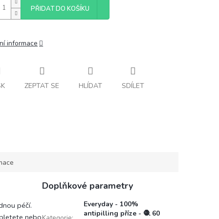
PŘIDAT DO KOŠÍKU
ní informace
SK
ZEPTAT SE
HLÍDAT
SDÍLET
rmace
Doplňkové parametry
Everyday - 100%
dnou péčí.
antipilling příze - 🧶 60
ž pletete nebo
Kategorie
: