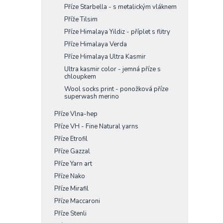
Příze Starbella - s metalickým vláknem
Příže Tilsim
Příze Himalaya Yildiz - příplet s flitry
Příze Himalaya Verda
Příze Himalaya Ultra Kasmir
Ultra kasmir color - jemná příze s
chloupkem
Wool socks print - ponožková příze
superwash merino
Příze Vlna-hep
Příze VH - Fine Natural yarns
Příze Etrofil
Příze Gazzal
Příze Yarn art
Příze Nako
Příze Mirafil
Příze Maccaroni
Příze Stenli