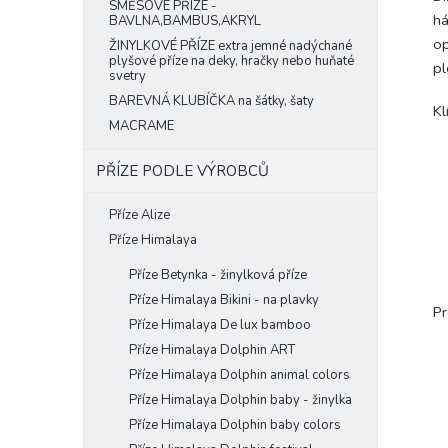
SMĚSOVÉ PŘÍZE -
há
BAVLNA,BAMBUS,AKRYL
op
ŽINYLKOVÉ PŘÍZE extra jemné nadýchané
plyšové příze na deky, hračky nebo huňaté
pl
svetry
BAREVNÁ KLUBÍČKA na šátky, šaty
Kl
MACRAME
PŘÍZE PODLE VÝROBCŮ
Příze Alize
Příze Himalaya
Příze Betynka - žinylková příze
Příze Himalaya Bikini - na plavky
Pr
Příze Himalaya De lux bamboo
Příze Himalaya Dolphin ART
Příze Himalaya Dolphin animal colors
Příze Himalaya Dolphin baby - žinylka
Příze Himalaya Dolphin baby colors