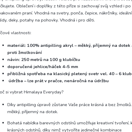
čkujete. Oblečení i doplňky z této příze si zachovají svůj vzhled i po
akovaném praní. Vhodná na svetry, ponča, čepice, nákrčníky, ideáln
édy, deky, potahy na pohovky. Vhodná i pro děti.
íčové vlastnosti:
materiál: 100% antipilling akryl – měkký, příjemný na dotek
proti žmolkování
návin: 250 metrů na 100 g klubíčku
doporučené jehlice/háček 4–5 mm
přibližná spotřeba na klasický pletený svetr vel. 40 – 6 klub
údržba – lze prát v pračce, nenáročná na údržbu
oč si vybrat Himalaya Everyday?
Díky antipilling úpravě zůstane Vaše práce krásná a bez žmolků. 
měkký, příjemný na dotek.
Bohatá nabídka barevných odstínů umožňuje kreativní tvoření,
krásných odstínů, díky nimž vytvoříte jedinečné kombinace