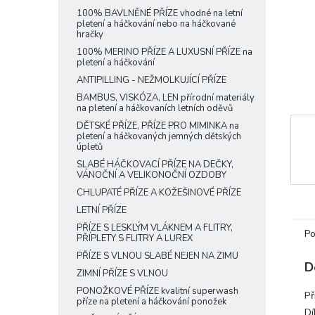
e
100% BAVLNĚNÉ PŘÍZE vhodné na letní
pletení a háčkování nebo na háčkované
l
hračky
100% MERINO PŘÍZE A LUXUSNÍ PŘÍZE na
pletení a háčkování
ANTIPILLING - NEŽMOLKUJÍCÍ PŘÍZE
BAMBUS, VISKÓZA, LEN přírodní materiály
na pletení a háčkovaních letních oděvů
DĚTSKÉ PŘÍZE, PŘÍZE PRO MIMINKA na
pletení a háčkovaných jemných dětských
úpletů
SLABÉ HÁČKOVACÍ PŘÍZE NA DEČKY,
VÁNOČNÍ A VELIKONOČNÍ OZDOBY
CHLUPATÉ PŘÍZE A KOŽEŠINOVÉ PŘÍZE
LETNÍ PŘÍZE
PŘÍZE S LESKLÝM VLÁKNEM A FLITRY,
Po
PŘÍPLETY S FLITRY A LUREX
PŘÍZE S VLNOU SLABÉ NEJEN NA ZIMU
D
ZIMNÍ PŘÍZE S VLNOU
PONOŽKOVÉ PŘÍZE kvalitní superwash
Př
příze na pletení a háčkování ponožek
Dí