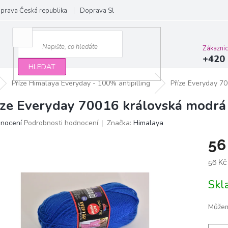
prava Česká republika
Doprava Slovensko a EU
Obchodní podmínky
Zákazni
+420 
HLEDAT
Příze Himalaya Everyday - 100% antipilling
Příze Everyday 7
íze Everyday 70016 královská modrá
ěrné
dnocení
Podrobnosti hodnocení
Značka:
Himalaya
ocení
56
ktu
Měrn
56 Kč
cena:
Sk
iček.
Můžem