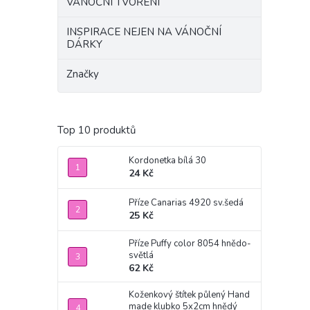
VÁNOČNÍ TVOŘENÍ
INSPIRACE NEJEN NA VÁNOČNÍ
DÁRKY
Značky
Top 10 produktů
Kordonetka bílá 30
24 Kč
Příze Canarias 4920 sv.šedá
25 Kč
Příze Puffy color 8054 hnědo-
světlá
62 Kč
Koženkový štítek půlený Hand
made klubko 5x2cm hnědý