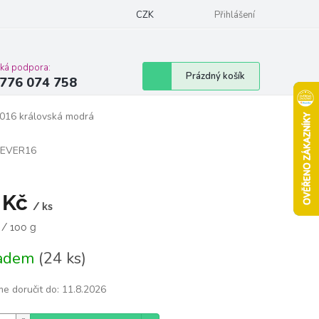
Podmínky ochrany osobních údajů
CZK
Moje objednávka
Přihlášení
Vrácení zbož
cká podpora:
Nákupní
Prázdný košík
776 074 758
košík
0016 královská modrá
EVER16
 Kč
/ ks
á
 / 100 g
ladem
(24 ks)
e doručit do:
11.8.2026