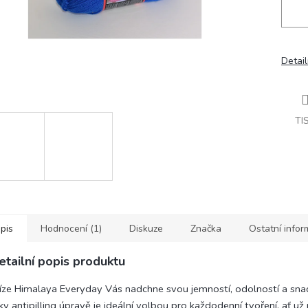
Detail
TI
pis
Hodnocení (1)
Diskuze
Značka
Ostatní info
etailní popis produktu
íze Himalaya Everyday Vás nadchne svou jemností, odolností a sna
ky antipilling úpravě je ideální volbou pro každodenní tvoření, ať u