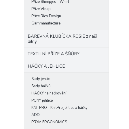
Příze Sheepjes - Whirl
Příze Vlnap
Příze Rico Design
Garnmanufacture
BAREVNÁ KLUBÍČKA ROSIE z naší
dílny
TEXTILNÍ PŘÍZE A ŠŇŮRY
HÁČKY A JEHLICE
Sady jehlic
Sady háčků
HÁČKY na háčkování
PONY jehlice
KNITPRO - KnitPro jehlice a háčky
ADDI
PRYM ERGONOMICS