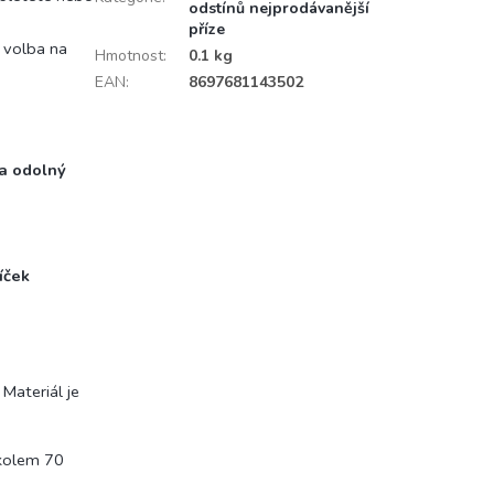
odstínů nejprodávanější
příze
í volba na
Hmotnost
:
0.1 kg
EAN
:
8697681143502
 a odolný
íček
Materiál je
 kolem 70