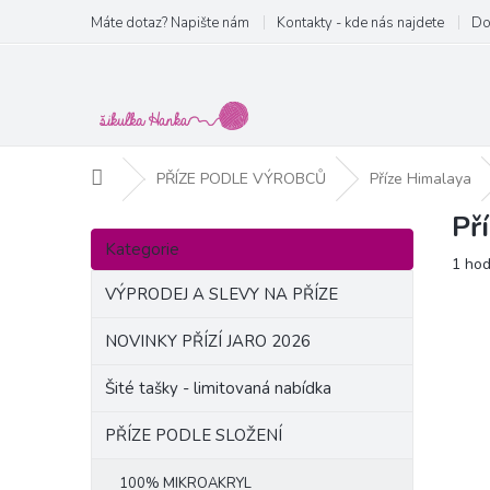
Přejít
Máte dotaz? Napište nám
Kontakty - kde nás najdete
Do
na
obsah
Domů
PŘÍZE PODLE VÝROBCŮ
Příze Himalaya
Př
P
Přeskočit
o
Kategorie
kategorie
Prům
1 ho
s
hodn
t
VÝPRODEJ A SLEVY NA PŘÍZE
produ
r
je
a
NOVINKY PŘÍZÍ JARO 2026
5,0
n
z
Šité tašky - limitovaná nabídka
5
n
hvězd
í
PŘÍZE PODLE SLOŽENÍ
p
a
100% MIKROAKRYL
n