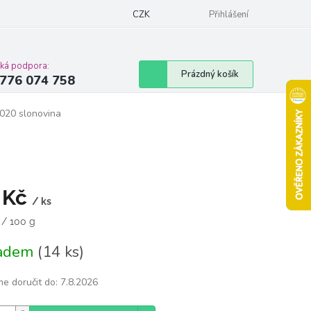
Podmínky ochrany osobních údajů
CZK
Moje objednávka
Přihlášení
Vrácení zbož
cká podpora:
Nákupní
Prázdný košík
776 074 758
košík
0020 slonovina
 Kč
/ ks
á
 / 100 g
ladem
(14 ks)
e doručit do:
7.8.2026