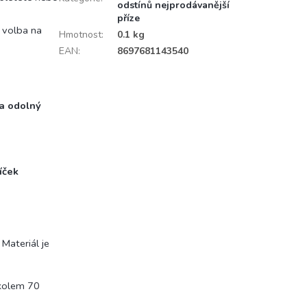
odstínů nejprodávanější
příze
í volba na
Hmotnost
:
0.1 kg
EAN
:
8697681143540
 a odolný
íček
Materiál je
 kolem 70