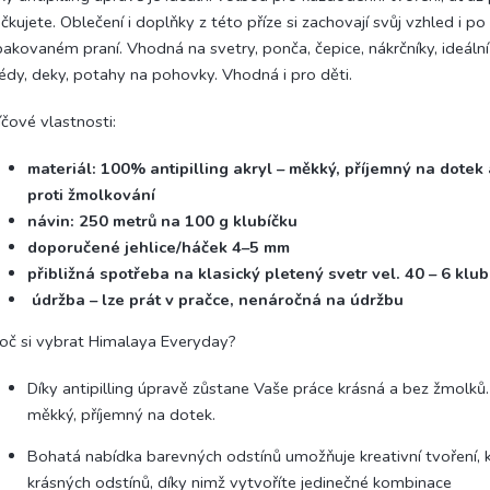
čkujete. Oblečení i doplňky z této příze si zachovají svůj vzhled i po
akovaném praní. Vhodná na svetry, ponča, čepice, nákrčníky, ideáln
édy, deky, potahy na pohovky. Vhodná i pro děti.
íčové vlastnosti:
materiál: 100% antipilling akryl – měkký, příjemný na dotek
proti žmolkování
návin: 250 metrů na 100 g klubíčku
doporučené jehlice/háček 4–5 mm
přibližná spotřeba na klasický pletený svetr vel. 40 – 6 klub
údržba – lze prát v pračce, nenáročná na údržbu
oč si vybrat Himalaya Everyday?
Díky antipilling úpravě zůstane Vaše práce krásná a bez žmolků. 
měkký, příjemný na dotek.
Bohatá nabídka barevných odstínů umožňuje kreativní tvoření,
krásných odstínů, díky nimž vytvoříte jedinečné kombinace