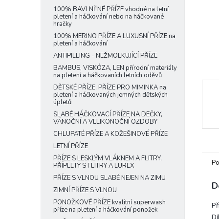
e
100% BAVLNĚNÉ PŘÍZE vhodné na letní
pletení a háčkování nebo na háčkované
l
hračky
100% MERINO PŘÍZE A LUXUSNÍ PŘÍZE na
pletení a háčkování
ANTIPILLING - NEŽMOLKUJÍCÍ PŘÍZE
BAMBUS, VISKÓZA, LEN přírodní materiály
na pletení a háčkovaních letních oděvů
DĚTSKÉ PŘÍZE, PŘÍZE PRO MIMINKA na
pletení a háčkovaných jemných dětských
úpletů
SLABÉ HÁČKOVACÍ PŘÍZE NA DEČKY,
VÁNOČNÍ A VELIKONOČNÍ OZDOBY
CHLUPATÉ PŘÍZE A KOŽEŠINOVÉ PŘÍZE
LETNÍ PŘÍZE
PŘÍZE S LESKLÝM VLÁKNEM A FLITRY,
Po
PŘÍPLETY S FLITRY A LUREX
PŘÍZE S VLNOU SLABÉ NEJEN NA ZIMU
D
ZIMNÍ PŘÍZE S VLNOU
PONOŽKOVÉ PŘÍZE kvalitní superwash
Př
příze na pletení a háčkování ponožek
Dí