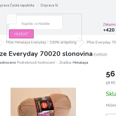
prava Česká republika
Doprava Slovensko a EU
Obchodní podmínky
Zákazni
+420 
HLEDAT
Příze Himalaya Everyday - 100% antipilling
Příze Everyday 7
íze Everyday 70020 slonovina
EVER20
ěrné
odnoceno
Podrobnosti hodnocení
Značka:
Himalaya
ocení
56
ktu
Měrn
56 Kč
cena:
Sk
iček.
Můžem