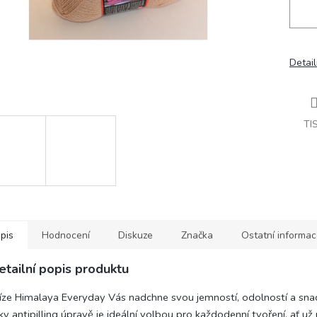
Detail
TI
pis
Hodnocení
Diskuze
Značka
Ostatní informa
etailní popis produktu
íze Himalaya Everyday Vás nadchne svou jemností, odolností a sna
ky antipilling úpravě je ideální volbou pro každodenní tvoření, ať u