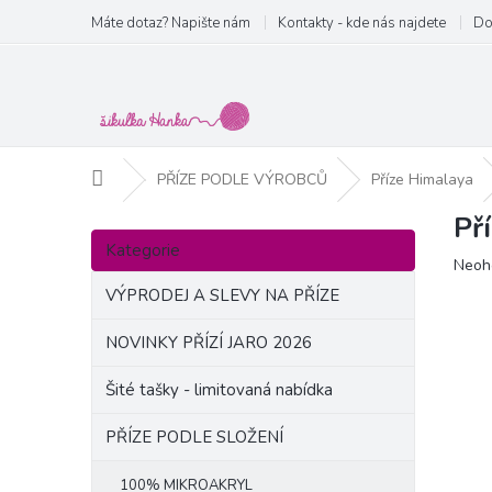
Přejít
Máte dotaz? Napište nám
Kontakty - kde nás najdete
Do
na
obsah
Domů
PŘÍZE PODLE VÝROBCŮ
Příze Himalaya
Př
P
Přeskočit
o
Kategorie
kategorie
Prům
Neoh
s
hodn
t
VÝPRODEJ A SLEVY NA PŘÍZE
produ
r
je
a
NOVINKY PŘÍZÍ JARO 2026
0,0
n
z
Šité tašky - limitovaná nabídka
5
n
hvězd
í
PŘÍZE PODLE SLOŽENÍ
p
a
100% MIKROAKRYL
n