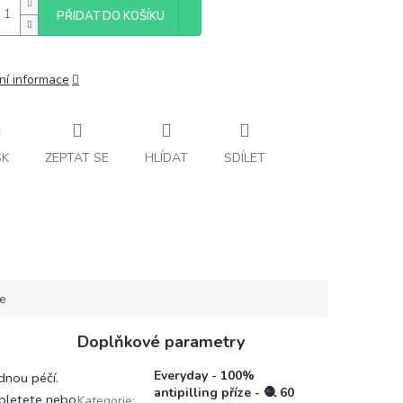
PŘIDAT DO KOŠÍKU
ní informace
SK
ZEPTAT SE
HLÍDAT
SDÍLET
ce
Doplňkové parametry
Everyday - 100%
dnou péčí.
antipilling příze - 🧶 60
ž pletete nebo
Kategorie
: