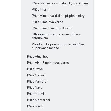
Příze Starbella - s metalickým vláknem
Příže Tilsim
Příze Himalaya Yildiz - příplet s flitry
Příze Himalaya Verda
Příze Himalaya Ultra Kasmir
Ultra kasmir color - jemná příze s
chloupkem
Wool socks print - ponožková příze
superwash merino
Příze Vlna-hep
Příze VH - Fine Natural yarns
Příze Etrofil
Příze Gazzal
Příze Yarn art
Příze Nako
Příze Mirafil
Příze Maccaroni
Příze Stenli