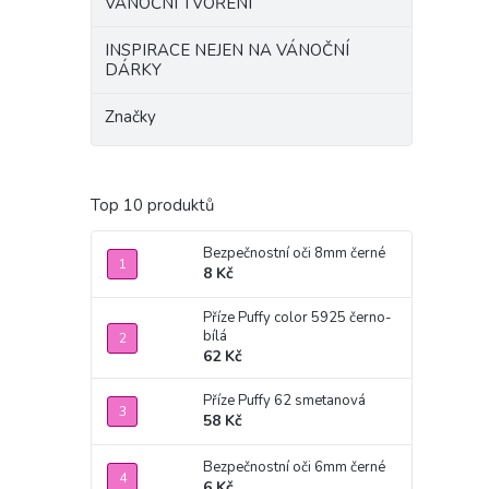
VÁNOČNÍ TVOŘENÍ
INSPIRACE NEJEN NA VÁNOČNÍ
DÁRKY
Značky
Top 10 produktů
Bezpečnostní oči 8mm černé
8 Kč
Příze Puffy color 5925 černo-
bílá
62 Kč
Příze Puffy 62 smetanová
58 Kč
Bezpečnostní oči 6mm černé
6 Kč