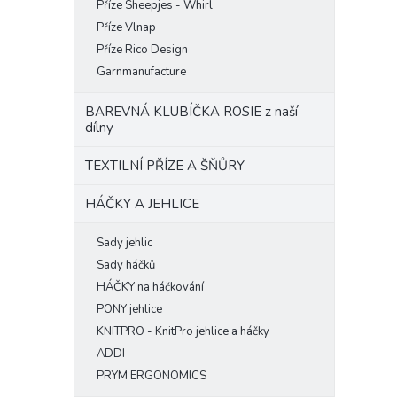
Příze Sheepjes - Whirl
Příze Vlnap
Příze Rico Design
Garnmanufacture
BAREVNÁ KLUBÍČKA ROSIE z naší
dílny
TEXTILNÍ PŘÍZE A ŠŇŮRY
HÁČKY A JEHLICE
Sady jehlic
Sady háčků
HÁČKY na háčkování
PONY jehlice
KNITPRO - KnitPro jehlice a háčky
ADDI
PRYM ERGONOMICS