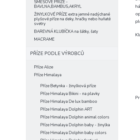
SMĚSOVÉ PŘÍZE -
há
BAVLNA,BAMBUS,AKRYL
op
ŽINYLKOVÉ PŘÍZE extra jemné nadýchané
plyšové příze na deky, hračky nebo huňaté
pl
svetry
BAREVNÁ KLUBÍČKA na šátky, šaty
Kl
MACRAME
PŘÍZE PODLE VÝROBCŮ
Příze Alize
Příze Himalaya
Příze Betynka - žinylková příze
Příze Himalaya Bikini - na plavky
Pr
Příze Himalaya De lux bamboo
Příze Himalaya Dolphin ART
Příze Himalaya Dolphin animal colors
Příze Himalaya Dolphin baby - žinylka
Příze Himalaya Dolphin baby colors