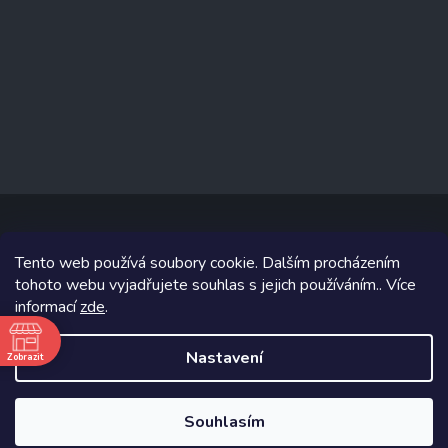
Tento web používá soubory cookie. Dalším procházením
Copyright 2026
www.prizealize.cz
. Všechna práva vyhrazena.
tohoto webu vyjadřujete souhlas s jejich používáním.. Více
informací
zde
.
Grafický návrh vytvořil a na Shoptet implementoval
Tomáš Hlad
&
Shoptetak.cz
.
Nastavení
Zobrazit
ě
Vytvořil Shoptet
Souhlasím