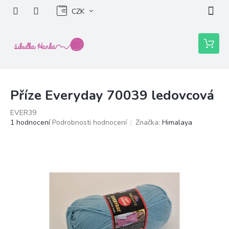
Přejít
CZK
na
obsah
Nákupní
košík
Příze Everyday 70039 ledovcová
EVER39
Průměrné
1 hodnocení
Podrobnosti hodnocení
Značka:
Himalaya
hodnocení
produktu
je
5,0
z
5
hvězdiček.