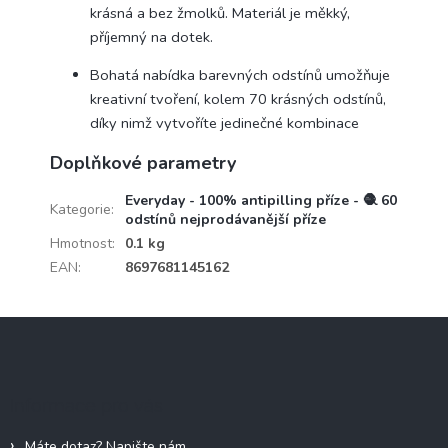
krásná a bez žmolků. Materiál je měkký,
příjemný na dotek.
Bohatá nabídka barevných odstínů umožňuje
kreativní tvoření, kolem 70 krásných odstínů,
díky nimž vytvoříte jedinečné kombinace
Doplňkové parametry
Everyday - 100% antipilling příze - 🧶 60
Kategorie
:
odstínů nejprodávanější příze
Hmotnost
:
0.1 kg
EAN
:
8697681145162
Z
á
p
a
Informace pro vás
t
í
Máte dotaz? Napište nám