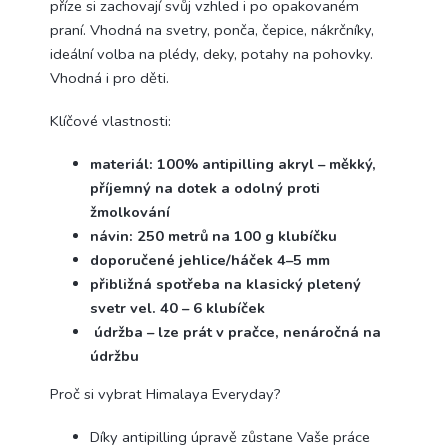
příze si zachovají svůj vzhled i po opakovaném
praní. Vhodná na svetry, ponča, čepice, nákrčníky,
ideální volba na plédy, deky, potahy na pohovky.
Vhodná i pro děti.
Klíčové vlastnosti:
materiál: 100% antipilling akryl – měkký,
příjemný na dotek a odolný proti
žmolkování
návin: 250 metrů na 100 g klubíčku
doporučené jehlice/háček 4–5 mm
přibližná spotřeba na klasický pletený
svetr vel. 40 – 6 klubíček
údržba – lze prát v pračce, nenáročná na
údržbu
Proč si vybrat Himalaya Everyday?
Díky antipilling úpravě zůstane Vaše práce