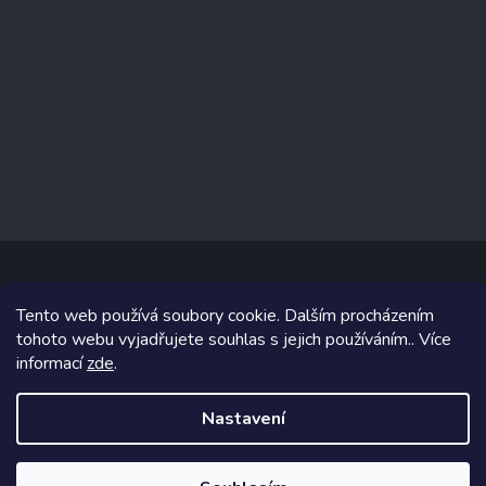
Tento web používá soubory cookie. Dalším procházením
Copyright 2026
www.prizealize.cz
. Všechna práva vyhrazena.
tohoto webu vyjadřujete souhlas s jejich používáním.. Více
informací
zde
.
Grafický návrh vytvořil a na Shoptet implementoval
Tomáš Hlad
&
Shoptetak.cz
.
Nastavení
Vytvořil Shoptet