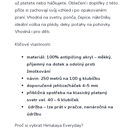
už pletete nebo háčkujete. Oblečení i doplňky z této
příze si zachovají svůj vzhled i po opakovaném
praní. Vhodná na svetry, ponča, čepice, nákrčníky,
ideální volba na plédy, deky, potahy na pohovky.
Vhodná i pro děti.
Klíčové vlastnosti:
materiál: 100% antipilling akryl – měkký,
příjemný na dotek a odolný proti
žmolkování
návin: 250 metrů na 100 g klubíčku
doporučené jehlice/háček 4–5 mm
přibližná spotřeba na klasický pletený
svetr vel. 40 – 6 klubíček
údržba – lze prát v pračce, nenáročná na
údržbu
Proč si vybrat Himalaya Everyday?