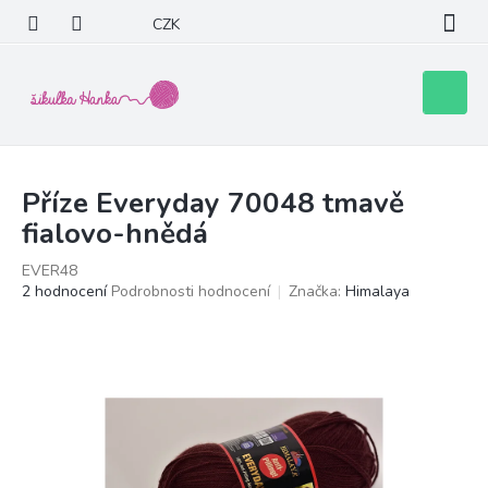
Přejít
CZK
na
obsah
Nákupní
košík
Příze Everyday 70048 tmavě
fialovo-hnědá
EVER48
Průměrné
2 hodnocení
Podrobnosti hodnocení
Značka:
Himalaya
hodnocení
produktu
je
5,0
z
5
hvězdiček.