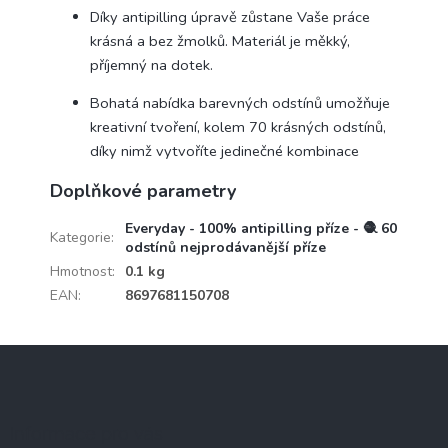
Díky antipilling úpravě zůstane Vaše práce
krásná a bez žmolků. Materiál je měkký,
příjemný na dotek.
Bohatá nabídka barevných odstínů umožňuje
kreativní tvoření, kolem 70 krásných odstínů,
díky nimž vytvoříte jedinečné kombinace
Doplňkové parametry
Everyday - 100% antipilling příze - 🧶 60
Kategorie
:
odstínů nejprodávanější příze
Hmotnost
:
0.1 kg
EAN
:
8697681150708
Z
á
p
a
Informace pro vás
t