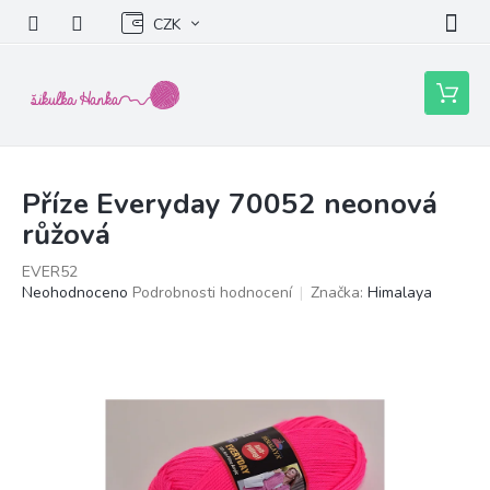
Přejít
CZK
na
obsah
Nákupní
košík
Příze Everyday 70052 neonová
růžová
EVER52
Průměrné
Neohodnoceno
Podrobnosti hodnocení
Značka:
Himalaya
hodnocení
produktu
je
0,0
z
5
hvězdiček.