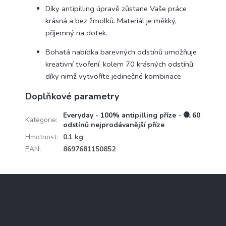
Díky antipilling úpravě zůstane Vaše práce
krásná a bez žmolků. Materiál je měkký,
příjemný na dotek.
Bohatá nabídka barevných odstínů umožňuje
kreativní tvoření, kolem 70 krásných odstínů,
díky nimž vytvoříte jedinečné kombinace
Doplňkové parametry
Everyday - 100% antipilling příze - 🧶 60
Kategorie
:
odstínů nejprodávanější příze
Hmotnost
:
0.1 kg
EAN
:
8697681150852
Z
á
p
a
Informace pro vás
t