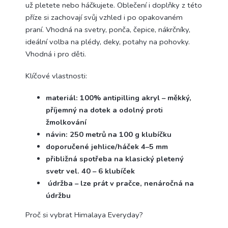
už pletete nebo háčkujete. Oblečení i doplňky z této
příze si zachovají svůj vzhled i po opakovaném
praní. Vhodná na svetry, ponča, čepice, nákrčníky,
ideální volba na plédy, deky, potahy na pohovky.
Vhodná i pro děti.
Klíčové vlastnosti:
materiál: 100% antipilling akryl – měkký,
příjemný na dotek a odolný proti
žmolkování
návin: 250 metrů na 100 g klubíčku
doporučené jehlice/háček 4–5 mm
přibližná spotřeba na klasický pletený
svetr vel. 40 – 6 klubíček
údržba – lze prát v pračce, nenáročná na
údržbu
Proč si vybrat Himalaya Everyday?