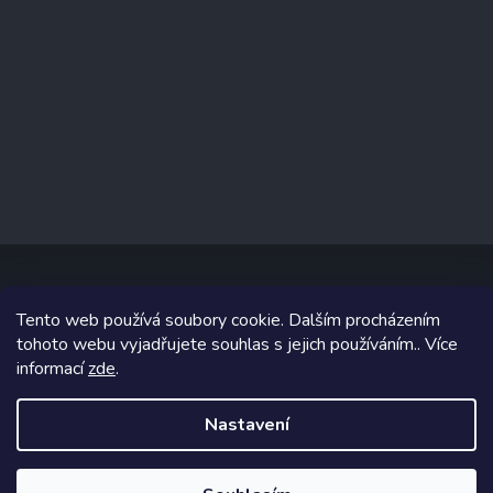
Tento web používá soubory cookie. Dalším procházením
Copyright 2026
www.prizealize.cz
. Všechna práva vyhrazena.
tohoto webu vyjadřujete souhlas s jejich používáním.. Více
informací
zde
.
Grafický návrh vytvořil a na Shoptet implementoval
Tomáš Hlad
&
Shoptetak.cz
.
Nastavení
Vytvořil Shoptet