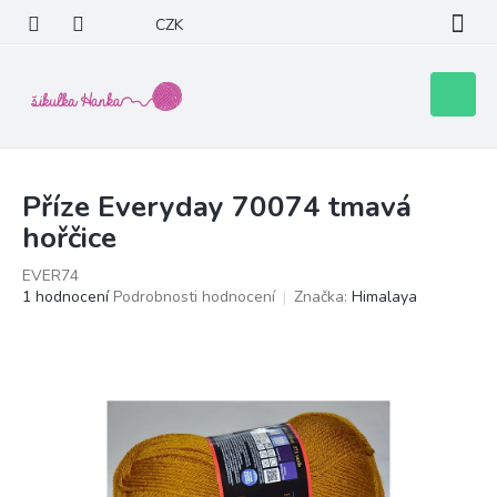
Přejít
CZK
na
obsah
Nákupní
košík
Příze Everyday 70074 tmavá
hořčice
EVER74
Průměrné
1 hodnocení
Podrobnosti hodnocení
Značka:
Himalaya
hodnocení
produktu
je
5,0
z
5
hvězdiček.