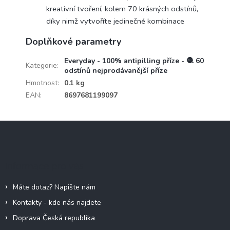
kreativní tvoření, kolem 70 krásných odstínů,
díky nimž vytvoříte jedinečné kombinace
Doplňkové parametry
Everyday - 100% antipilling příze - 🧶 60
Kategorie
:
odstínů nejprodávanější příze
Hmotnost
:
0.1 kg
EAN
:
8697681199097
Z
á
p
a
Informace pro vás
t
í
Máte dotaz? Napište nám
Kontakty - kde nás najdete
Doprava Česká republika