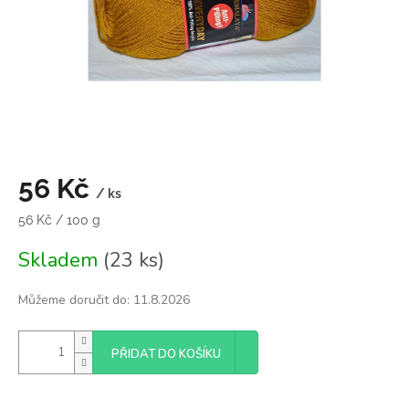
56 Kč
/ ks
Měrná
56 Kč / 100 g
cena:
Skladem
(23 ks)
Můžeme doručit do:
11.8.2026
PŘIDAT DO KOŠÍKU