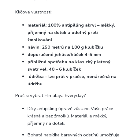
Klíčové vlastnosti:
materiál: 100% antipilling akryl – měkký,
příjemný na dotek a odolný proti
žmolkování
návin: 250 metrů na 100 g klubíčku
doporučené jehlice/háček 4–5 mm
přibližná spotřeba na klasický pletený
svetr vel. 40 – 6 klubíček
údržba – lze prát v pračce, nenáročná na
údržbu
Proč si vybrat Himalaya Everyday?
Díky antipilling úpravě zůstane Vaše práce
krásná a bez žmolků. Materiál je měkký,
příjemný na dotek.
Bohatá nabídka barevných odstínů umožňuje