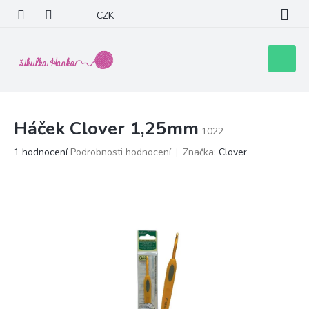
Přejít
CZK
na
obsah
Nákupní
košík
Háček Clover 1,25mm
1022
Průměrné
1 hodnocení
Podrobnosti hodnocení
Značka:
Clover
hodnocení
produktu
je
5,0
z
5
hvězdiček.