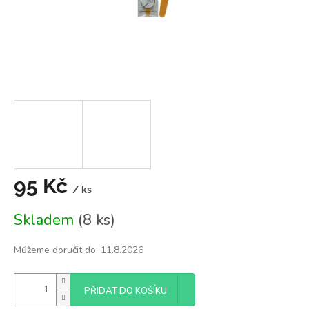
95 Kč
/ ks
Měrná
Skladem
(8 ks)
cena:
Můžeme doručit do:
11.8.2026
PŘIDAT DO KOŠÍKU