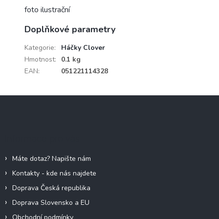
foto ilustrační
Doplňkové parametry
Kategorie
:
Háčky Clover
Hmotnost
:
0.1 kg
EAN
:
051221114328
Z
á
p
a
Informace pro vás
t
í
Máte dotaz? Napište nám
Kontakty - kde nás najdete
Doprava Česká republika
Doprava Slovensko a EU
Obchodní podmínky