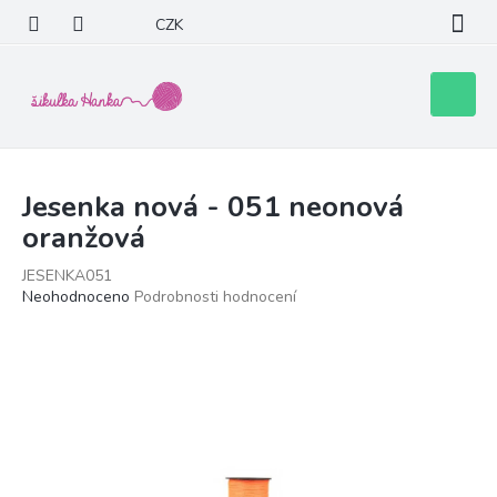
Přejít
CZK
na
obsah
Nákupní
košík
Jesenka nová - 051 neonová
oranžová
JESENKA051
Průměrné
Neohodnoceno
Podrobnosti hodnocení
hodnocení
produktu
je
0,0
z
5
hvězdiček.