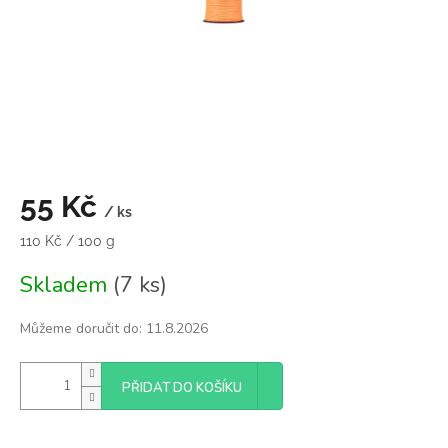
55 Kč
/ ks
Měrná
110 Kč / 100 g
cena:
Skladem
(7 ks)
Můžeme doručit do:
11.8.2026
PŘIDAT DO KOŠÍKU