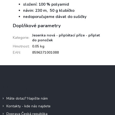
složení: 100 % polyamid
návin: 230 m, 50 g klubíčko
nedoporučujeme dávat do sušičky
Doplňkové parametry
Jesenka nová - připlétací příze - příplet
Kategorie
:
do ponožek
Hmotnost
:
0.05 kg
EAN
:
8596371001088
Z
á
p
a
Informace pro vás
t
í
Máte dotaz? Napište nám
Kontakty - kde nás najdete
Doprava Česká republika