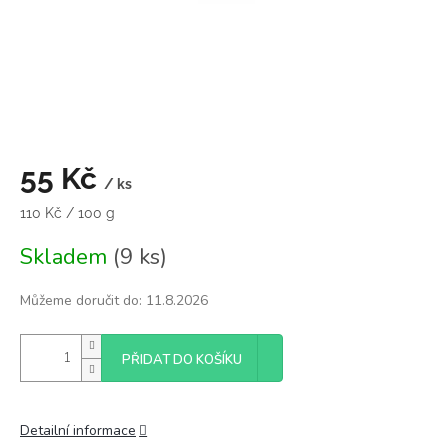
55 Kč
/ ks
Měrná
110 Kč / 100 g
cena:
Skladem
(9 ks)
Můžeme doručit do:
11.8.2026
PŘIDAT DO KOŠÍKU
Detailní informace