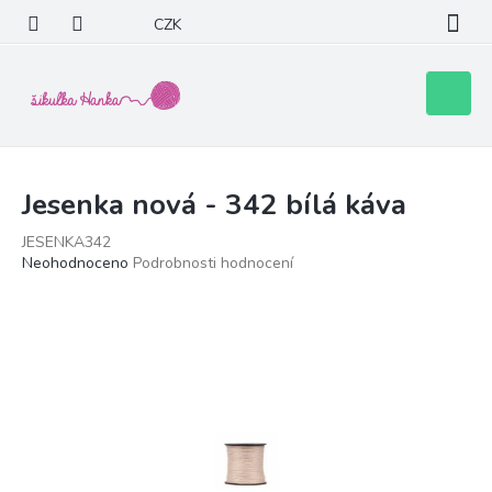
Přejít
CZK
na
obsah
Nákupní
košík
Jesenka nová - 342 bílá káva
JESENKA342
Průměrné
Neohodnoceno
Podrobnosti hodnocení
hodnocení
produktu
je
0,0
z
5
hvězdiček.