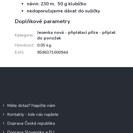
návin: 230 m, 50 g klubíčko
nedoporučujeme dávat do sušičky
Doplňkové parametry
Jesenka nová - připlétací příze - příplet
Kategorie
:
do ponožek
Hmotnost
:
0.05 kg
EAN
:
8596371000944
Z
á
p
a
Informace pro vás
t
í
Máte dotaz? Napište nám
Kontakty - kde nás najdete
Doprava Česká republika
Doprava Slovensko a EU