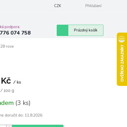
Podmínky ochrany osobních údajů
CZK
Moje objednávka
Přihlášení
Vrácení zbož
cká podpora:
Nákupní
Prázdný košík
776 074 758
košík
 28 rose
 Kč
/ ks
á
 / 100 g
ladem
(3 ks)
e doručit do:
11.8.2026