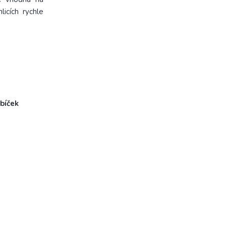
licích rychle
ubíček