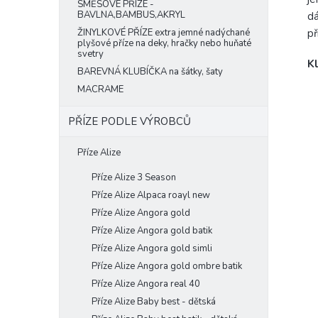
SMĚSOVÉ PŘÍZE -
BAVLNA,BAMBUS,AKRYL
dá
př
ŽINYLKOVÉ PŘÍZE extra jemné nadýchané
plyšové příze na deky, hračky nebo huňaté
svetry
Kl
BAREVNÁ KLUBÍČKA na šátky, šaty
MACRAME
PŘÍZE PODLE VÝROBCŮ
Příze Alize
Příze Alize 3 Season
Příze Alize Alpaca roayl new
Příze Alize Angora gold
Příze Alize Angora gold batik
Příze Alize Angora gold simli
Příze Alize Angora gold ombre batik
Příze Alize Angora real 40
Příze Alize Baby best - dětská