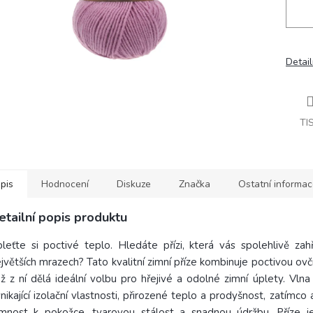
Detail
TI
pis
Hodnocení
Diskuze
Značka
Ostatní informa
etailní popis produktu
leťte si poctivé teplo. Hledáte přízi, která vás spolehlivě zah
jvětších mrazech? Tato kvalitní zimní příze kombinuje poctivou ovčí 
ž z ní dělá ideální volbu pro hřejivé a odolné zimní úplety. Vlna
nikající izolační vlastnosti, přirozené teplo a prodyšnost, zatímco a
emnost k pokožce, tvarovou stálost a snadnou údržbu. Příze 