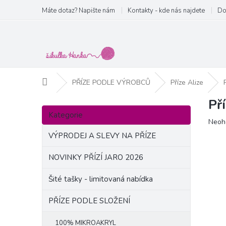
Přejít
Máte dotaz? Napište nám
Kontakty - kde nás najdete
Do
na
obsah
Domů
PŘÍZE PODLE VÝROBCŮ
Příze Alize
Př
P
Přeskočit
o
Kategorie
kategorie
Prům
Neoh
s
hodn
t
VÝPRODEJ A SLEVY NA PŘÍZE
produ
r
je
a
NOVINKY PŘÍZÍ JARO 2026
0,0
n
z
Šité tašky - limitovaná nabídka
5
n
hvězd
í
PŘÍZE PODLE SLOŽENÍ
p
a
100% MIKROAKRYL
n