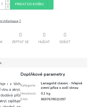
PŘIDAT DO KOŠÍKU
ní informace
SK
ZEPTAT SE
HLÍDAT
SDÍLET
ce
Doplňkové parametry
Lanagold classic - hřejivá
řeje i v těch
Kategorie
:
zimní příze s ovčí vlnou
vlnu a akryl,
Hmotnost
:
0.1 kg
 dodává přízi
EAN
:
8697678021097
kryl zajišťuje
je vhodná na