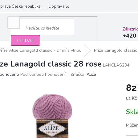
prava Česká republika
Doprava Slovensko a EU
Obchodní podmínky
Zákazni
+420 
HLEDAT
Příze Alize Lanagold classic - zimní s vlnou
Příze Lanagold classic
íze Lanagold classic 28 rose
LANCLAS234
ěrné
odnoceno
Podrobnosti hodnocení
Značka:
Alize
ocení
82
ktu
Měrn
82 Kč
cena:
Sk
iček.
Můžem