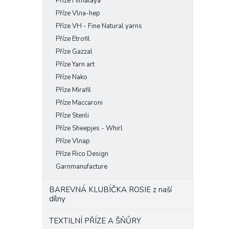
Příze Himalaya
Příze Vlna-hep
Příze VH - Fine Natural yarns
Příze Etrofil
Příze Gazzal
Příze Yarn art
Příze Nako
Příze Mirafil
Příze Maccaroni
Příze Stenli
Příze Sheepjes - Whirl
Příze Vlnap
Příze Rico Design
Garnmanufacture
BAREVNÁ KLUBÍČKA ROSIE z naší
dílny
TEXTILNÍ PŘÍZE A ŠŇŮRY