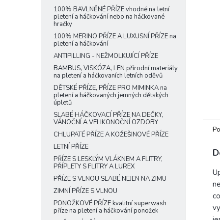
e
100% BAVLNĚNÉ PŘÍZE vhodné na letní
pletení a háčkování nebo na háčkované
l
hračky
100% MERINO PŘÍZE A LUXUSNÍ PŘÍZE na
pletení a háčkování
ANTIPILLING - NEŽMOLKUJÍCÍ PŘÍZE
BAMBUS, VISKÓZA, LEN přírodní materiály
na pletení a háčkovaních letních oděvů
DĚTSKÉ PŘÍZE, PŘÍZE PRO MIMINKA na
pletení a háčkovaných jemných dětských
úpletů
SLABÉ HÁČKOVACÍ PŘÍZE NA DEČKY,
VÁNOČNÍ A VELIKONOČNÍ OZDOBY
Po
CHLUPATÉ PŘÍZE A KOŽEŠINOVÉ PŘÍZE
LETNÍ PŘÍZE
D
PŘÍZE S LESKLÝM VLÁKNEM A FLITRY,
PŘÍPLETY S FLITRY A LUREX
Up
PŘÍZE S VLNOU SLABÉ NEJEN NA ZIMU
ne
ZIMNÍ PŘÍZE S VLNOU
co
PONOŽKOVÉ PŘÍZE kvalitní superwash
vy
příze na pletení a háčkování ponožek
j