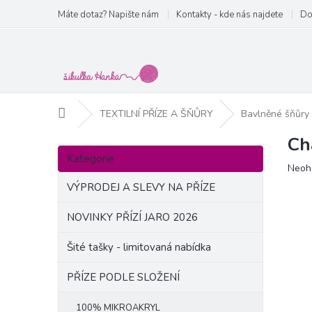
Přejít
Máte dotaz? Napište nám
Kontakty - kde nás najdete
Do
na
obsah
Domů
TEXTILNÍ PŘÍZE A ŠŇŮRY
Bavlněné šňůry
Ch
P
Přeskočit
o
Kategorie
kategorie
Prům
Neoh
s
hodn
t
VÝPRODEJ A SLEVY NA PŘÍZE
produ
r
je
a
NOVINKY PŘÍZÍ JARO 2026
0,0
n
z
Šité tašky - limitovaná nabídka
5
n
hvězd
í
PŘÍZE PODLE SLOŽENÍ
p
a
100% MIKROAKRYL
n