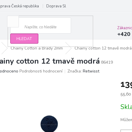
prava Česká republika
Doprava Slovensko a EU
Obchodní podmínky
Zákazni
+420 
HLEDAT
Chainy Cotton a Brady 2mm
Chainy cotton 12 tmavě modrá
ainy cotton 12 tmavě modrá
86419
ěrné
odnoceno
Podrobnosti hodnocení
Značka:
Retwisst
ocení
13
ktu
Měrn
55,60
cena:
Sk
iček.
Můžem