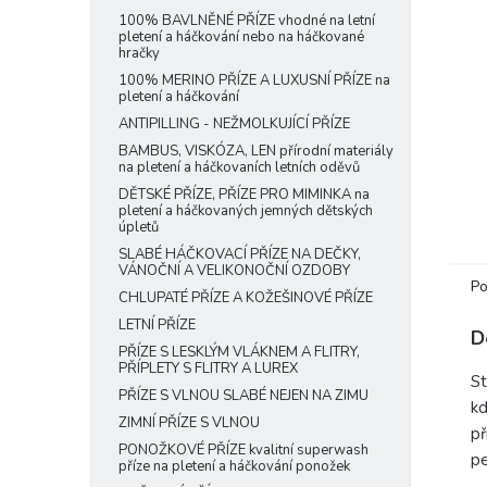
e
100% BAVLNĚNÉ PŘÍZE vhodné na letní
pletení a háčkování nebo na háčkované
l
hračky
100% MERINO PŘÍZE A LUXUSNÍ PŘÍZE na
pletení a háčkování
ANTIPILLING - NEŽMOLKUJÍCÍ PŘÍZE
BAMBUS, VISKÓZA, LEN přírodní materiály
na pletení a háčkovaních letních oděvů
DĚTSKÉ PŘÍZE, PŘÍZE PRO MIMINKA na
pletení a háčkovaných jemných dětských
úpletů
SLABÉ HÁČKOVACÍ PŘÍZE NA DEČKY,
VÁNOČNÍ A VELIKONOČNÍ OZDOBY
Po
CHLUPATÉ PŘÍZE A KOŽEŠINOVÉ PŘÍZE
LETNÍ PŘÍZE
D
PŘÍZE S LESKLÝM VLÁKNEM A FLITRY,
PŘÍPLETY S FLITRY A LUREX
St
PŘÍZE S VLNOU SLABÉ NEJEN NA ZIMU
kd
ZIMNÍ PŘÍZE S VLNOU
př
PONOŽKOVÉ PŘÍZE kvalitní superwash
pe
příze na pletení a háčkování ponožek