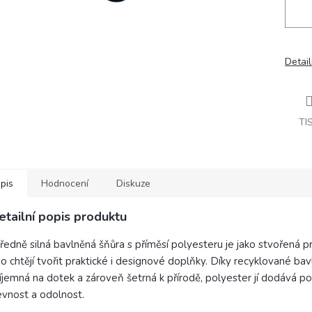
Detail
TI
pis
Hodnocení
Diskuze
etailní popis produktu
ředně silná bavlněná šňůra s příměsí polyesteru je jako stvořená p
o chtějí tvořit praktické i designové doplňky. Díky recyklované bav
íjemná na dotek a zároveň šetrná k přírodě, polyester jí dodává p
vnost a odolnost.