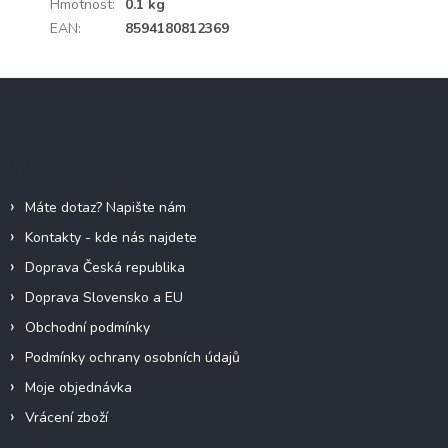
Hmotnost
:
0.1 kg
EAN
:
8594180812369
Z
á
p
a
Informace pro vás
t
í
Máte dotaz? Napište nám
Kontakty - kde nás najdete
Doprava Česká republika
Doprava Slovensko a EU
Obchodní podmínky
Podmínky ochrany osobních údajů
Moje objednávka
Vrácení zboží