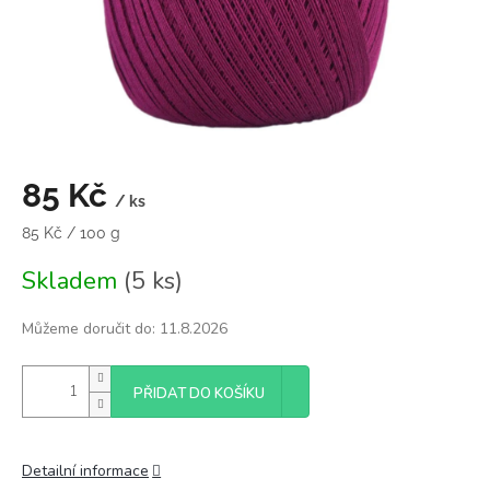
85 Kč
/ ks
Měrná
85 Kč / 100 g
cena:
Skladem
(5 ks)
Můžeme doručit do:
11.8.2026
PŘIDAT DO KOŠÍKU
Detailní informace