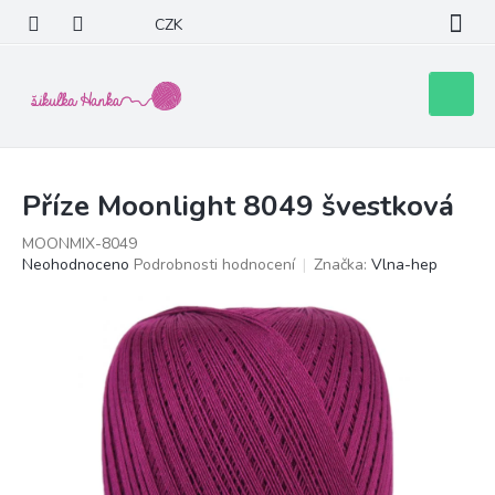
Přejít
CZK
na
obsah
Nákupní
košík
Příze Moonlight 8049 švestková
MOONMIX-8049
Průměrné
Neohodnoceno
Podrobnosti hodnocení
Značka:
Vlna-hep
hodnocení
produktu
je
0,0
z
5
hvězdiček.