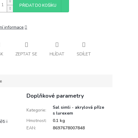
PŘIDAT DO KOŠÍKU
ní informace
SK
ZEPTAT SE
HLÍDAT
SDÍLET
ce
Doplňkové parametry
Sal simli - akrylová příze
Kategorie
:
s lurexem
Hmotnost
:
0.1 kg
ti i
EAN
:
8697678007848