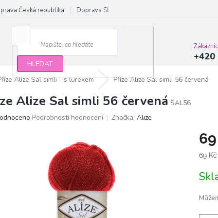
prava Česká republika
Doprava Slovensko a EU
Obchodní podmínky
Zákazni
+420 
HLEDAT
Příze Alize Sal simli - s lurexem
Příze Alize Sal simli 56 červená
íze Alize Sal simli 56 červená
SAL56
ěrné
odnoceno
Podrobnosti hodnocení
Značka:
Alize
ocení
69
ktu
Měrn
69 Kč
cena:
Sk
iček.
Můžem