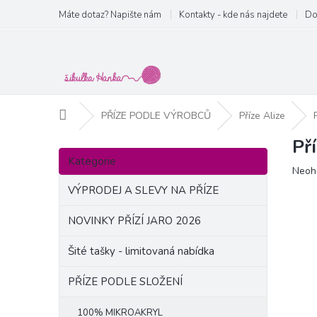
Přejít
Máte dotaz? Napište nám
Kontakty - kde nás najdete
Do
na
obsah
Domů
PŘÍZE PODLE VÝROBCŮ
Příze Alize
Př
P
Přeskočit
o
Kategorie
kategorie
Prům
Neoh
s
hodn
t
VÝPRODEJ A SLEVY NA PŘÍZE
produ
r
je
a
NOVINKY PŘÍZÍ JARO 2026
0,0
n
z
Šité tašky - limitovaná nabídka
5
n
hvězd
í
PŘÍZE PODLE SLOŽENÍ
p
a
100% MIKROAKRYL
n