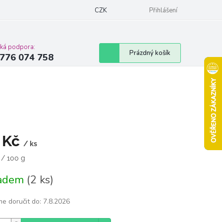
Podmínky ochrany osobních údajů
CZK
Moje objednávka
Přihlášení
Vrácení zbož
cká podpora:
Nákupní
Prázdný košík
776 074 758
košík
 Kč
/ ks
á
 / 100 g
ladem
(2 ks)
e doručit do:
7.8.2026