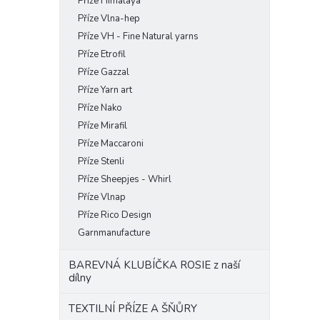
Příze Himalaya
Příze Vlna-hep
Příze VH - Fine Natural yarns
Příze Etrofil
Příze Gazzal
Příze Yarn art
Příze Nako
Příze Mirafil
Příze Maccaroni
Příze Stenli
Příze Sheepjes - Whirl
Příze Vlnap
Příze Rico Design
Garnmanufacture
BAREVNÁ KLUBÍČKA ROSIE z naší
dílny
TEXTILNÍ PŘÍZE A ŠŇŮRY