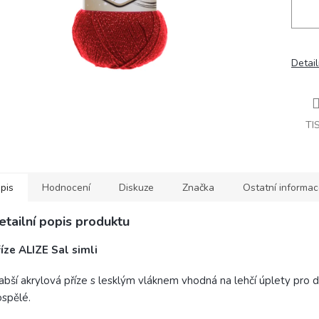
Detail
TI
pis
Hodnocení
Diskuze
Značka
Ostatní informa
etailní popis produktu
íze ALIZE Sal simli
abší akrylová příze s lesklým vláknem vhodná na lehčí úplety pro dě
spělé.