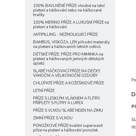
e
100% BAVLNĚNÉ PŘÍZE vhodné na letní
pletení a háčkování nebo na háčkované
l
hračky
100% MERINO PŘÍZE A LUXUSNÍ PŘÍZE na
pletení a háčkování
ANTIPILLING - NEŽMOLKUJÍCÍ PŘÍZE
BAMBUS, VISKÓZA, LEN přírodní materiály
na pletení a háčkovaních letních oděvů
DĚTSKÉ PŘÍZE, PŘÍZE PRO MIMINKA na
pletení a háčkovaných jemných dětských
úpletů
SLABÉ HÁČKOVACÍ PŘÍZE NA DEČKY,
VÁNOČNÍ A VELIKONOČNÍ OZDOBY
Po
CHLUPATÉ PŘÍZE A KOŽEŠINOVÉ PŘÍZE
LETNÍ PŘÍZE
D
PŘÍZE S LESKLÝM VLÁKNEM A FLITRY,
PŘÍPLETY S FLITRY A LUREX
Př
PŘÍZE S VLNOU SLABÉ NEJEN NA ZIMU
ZIMNÍ PŘÍZE S VLNOU
Sl
PONOŽKOVÉ PŘÍZE kvalitní superwash
do
příze na pletení a háčkování ponožek