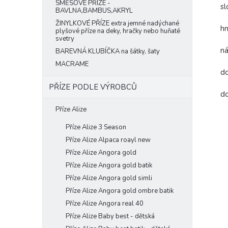
SMĚSOVÉ PŘÍZE -
sl
BAVLNA,BAMBUS,AKRYL
ŽINYLKOVÉ PŘÍZE extra jemné nadýchané
h
plyšové příze na deky, hračky nebo huňaté
svetry
ná
BAREVNÁ KLUBÍČKA na šátky, šaty
MACRAME
do
PŘÍZE PODLE VÝROBCŮ
do
Příze Alize
Příze Alize 3 Season
Příze Alize Alpaca roayl new
Příze Alize Angora gold
Příze Alize Angora gold batik
Příze Alize Angora gold simli
Příze Alize Angora gold ombre batik
Příze Alize Angora real 40
Příze Alize Baby best - dětská