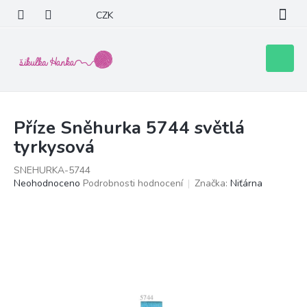
Přejít
CZK
na
obsah
Nákupní
košík
Příze Sněhurka 5744 světlá
tyrkysová
SNEHURKA-5744
Průměrné
Neohodnoceno
Podrobnosti hodnocení
Značka:
Niťárna
hodnocení
produktu
je
0,0
z
5
hvězdiček.