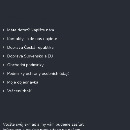
á
p
a
Informace pro vás
t
í
Máte dotaz? Napište nám
Kontakty - kde nás najdete
Doprava Česká republika
Doprava Slovensko a EU
Obchodní podmínky
Podmínky ochrany osobních údajů
Moje objednávka
Vrácení zboží
Odebírat newsletter
Vložte svůj e-mail a my vám budeme zasílat
informace o nových produktech na našem