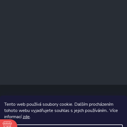
Tento web používá soubory cookie. Dalším procházením
Copyright 2026
www.prizealize.cz
. Všechna práva vyhrazena.
tohoto webu vyjadřujete souhlas s jejich používáním.. Více
informací
zde
.
Grafický návrh vytvořil a na Shoptet implementoval
Tomáš Hlad
&
Shoptetak.cz
.