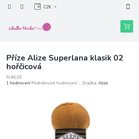
Přejít
CZK
na
obsah
Nákupní
košík
Příze Alize Superlana klasik 02
hořčicová
SUKL02
Průměrné
1 hodnocení
Podrobnosti hodnocení
Značka:
Alize
hodnocení
produktu
je
5,0
z
5
hvězdiček.