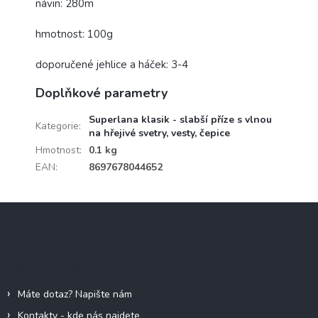
návin: 280m
hmotnost: 100g
doporučené jehlice a háček: 3-4
Doplňkové parametry
Superlana klasik - slabší příze s vlnou
Kategorie
:
na hřejivé svetry, vesty, čepice
Hmotnost
:
0.1 kg
EAN
:
8697678044652
Z
á
p
a
Informace pro vás
t
í
Máte dotaz? Napište nám
Kontakty - kde nás najdete