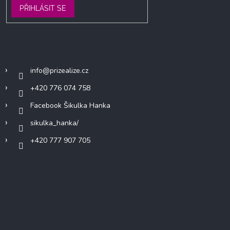
PŘIHLÁSIT SE
Kontakt
info
@
prizealize.cz
+420 776 074 758
Facebook Šikulka Hanka
sikulka_hanka/
+420 777 907 705