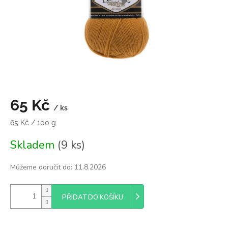
65 Kč
/ ks
Měrná
65 Kč / 100 g
cena:
Skladem
(9 ks)
Můžeme doručit do:
11.8.2026
PŘIDAT DO KOŠÍKU