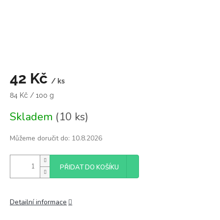
42 Kč
/ ks
Měrná
84 Kč / 100 g
cena:
Skladem
(10 ks)
Můžeme doručit do:
10.8.2026
PŘIDAT DO KOŠÍKU
Detailní informace