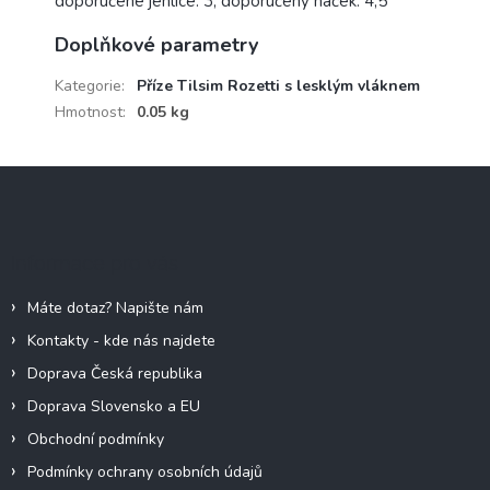
doporučené jehlice: 3, doporučený háček: 4,5
Doplňkové parametry
Kategorie
:
Příze Tilsim Rozetti s lesklým vláknem
Hmotnost
:
0.05 kg
Z
á
p
a
Informace pro vás
t
í
Máte dotaz? Napište nám
Kontakty - kde nás najdete
Doprava Česká republika
Doprava Slovensko a EU
Obchodní podmínky
Podmínky ochrany osobních údajů