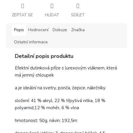
ZEPTAT SE
HLÍDAT
SDÍLET
Popis
Hodnocení
Diskuze
Značka
Ostatní informace
Detailní popis produktu
Efektní dutinková příze s lurexovým vláknem, která
má jemný chloupek
a je ideální na svetry, ponča, čepice, nákrčníky.
složení: 41 % akryl, 22 % třpytivá nitka, 18 %
polyamid,12 % mohér, 6 % vlna
hmotonost: 50g, návin: 192,5m