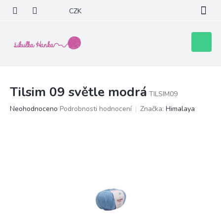
Přejít
CZK
na
obsah
Nákupní
košík
Tilsim 09 světle modrá
TILSIM09
Průměrné
Neohodnoceno
Podrobnosti hodnocení
Značka:
Himalaya
hodnocení
produktu
je
0,0
z
5
hvězdiček.