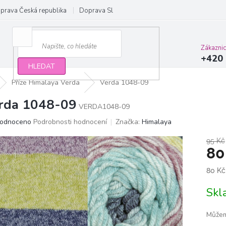
prava Česká republika
Doprava Slovensko a EU
Obchodní podmínky
Zákazni
+420 
HLEDAT
Příze Himalaya Verda
Verda 1048-09
rda 1048-09
VERDA1048-09
ěrné
odnoceno
Podrobnosti hodnocení
Značka:
Himalaya
ocení
ktu
95 Kč
80
Měrn
80 Kč
cena:
iček.
Sk
Můžem