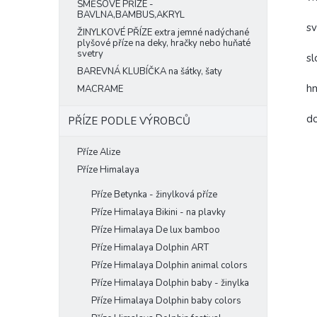
SMĚSOVÉ PŘÍZE -
BAVLNA,BAMBUS,AKRYL
sv
ŽINYLKOVÉ PŘÍZE extra jemné nadýchané
plyšové příze na deky, hračky nebo huňaté
svetry
sl
BAREVNÁ KLUBÍČKA na šátky, šaty
hm
MACRAME
do
PŘÍZE PODLE VÝROBCŮ
Příze Alize
Příze Himalaya
Příze Betynka - žinylková příze
Příze Himalaya Bikini - na plavky
Příze Himalaya De lux bamboo
Příze Himalaya Dolphin ART
Příze Himalaya Dolphin animal colors
Příze Himalaya Dolphin baby - žinylka
Příze Himalaya Dolphin baby colors