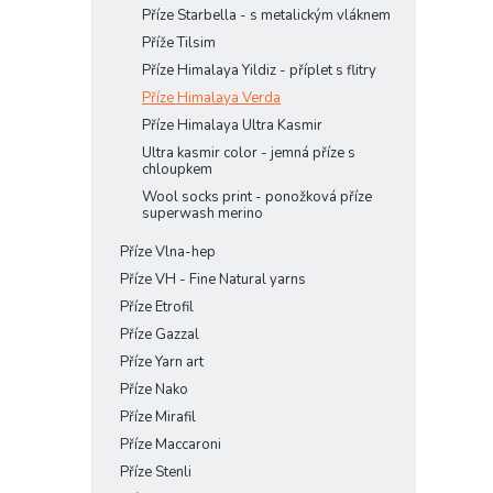
Příze Starbella - s metalickým vláknem
Příže Tilsim
Příze Himalaya Yildiz - příplet s flitry
Příze Himalaya Verda
Příze Himalaya Ultra Kasmir
Ultra kasmir color - jemná příze s
chloupkem
Wool socks print - ponožková příze
superwash merino
Příze Vlna-hep
Příze VH - Fine Natural yarns
Příze Etrofil
Příze Gazzal
Příze Yarn art
Příze Nako
Příze Mirafil
Příze Maccaroni
Příze Stenli