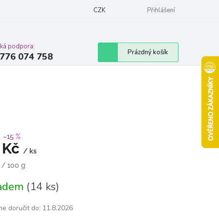
Podmínky ochrany osobních údajů
CZK
Moje objednávka
Přihlášení
Vrácení zbož
cká podpora:
Nákupní
Prázdný košík
776 074 758
košík
–15 %
 Kč
/ ks
á
 / 100 g
ladem
(14 ks)
e doručit do:
11.8.2026