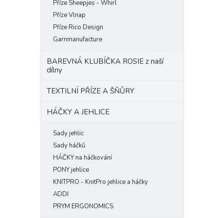
Příze Sheepjes - Whirl
Příze Vlnap
Příze Rico Design
Garnmanufacture
BAREVNÁ KLUBÍČKA ROSIE z naší
dílny
TEXTILNÍ PŘÍZE A ŠŇŮRY
HÁČKY A JEHLICE
Sady jehlic
Sady háčků
HÁČKY na háčkování
PONY jehlice
KNITPRO - KnitPro jehlice a háčky
ADDI
PRYM ERGONOMICS