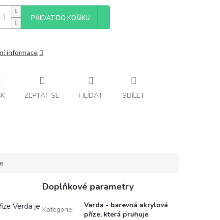
PŘIDAT DO KOŠÍKU
ní informace
SK
ZEPTAT SE
HLÍDAT
SDÍLET
ce
Doplňkové parametry
Verda - barevná akrylová
ze Verda je
Kategorie
:
příze, která pruhuje