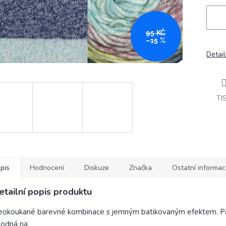
95 KČ
–15 %
Detail
TI
pis
Hodnocení
Diskuze
Značka
Ostatní informa
etailní popis produktu
okoukané barevné kombinace s jemným batikovaným efektem. Pří
hodná na