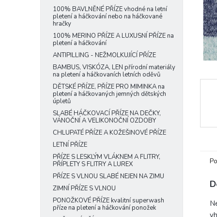
e
100% BAVLNĚNÉ PŘÍZE vhodné na letní
pletení a háčkování nebo na háčkované
l
hračky
100% MERINO PŘÍZE A LUXUSNÍ PŘÍZE na
pletení a háčkování
ANTIPILLING - NEŽMOLKUJÍCÍ PŘÍZE
BAMBUS, VISKÓZA, LEN přírodní materiály
na pletení a háčkovaních letních oděvů
DĚTSKÉ PŘÍZE, PŘÍZE PRO MIMINKA na
pletení a háčkovaných jemných dětských
úpletů
SLABÉ HÁČKOVACÍ PŘÍZE NA DEČKY,
VÁNOČNÍ A VELIKONOČNÍ OZDOBY
CHLUPATÉ PŘÍZE A KOŽEŠINOVÉ PŘÍZE
LETNÍ PŘÍZE
PŘÍZE S LESKLÝM VLÁKNEM A FLITRY,
Po
PŘÍPLETY S FLITRY A LUREX
PŘÍZE S VLNOU SLABÉ NEJEN NA ZIMU
D
ZIMNÍ PŘÍZE S VLNOU
PONOŽKOVÉ PŘÍZE kvalitní superwash
Ne
příze na pletení a háčkování ponožek
v