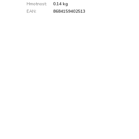
Hmotnost
:
0.14 kg
EAN
:
8684159402513