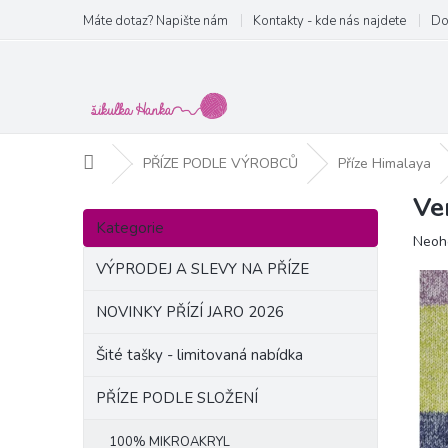
Přejít
Máte dotaz? Napište nám
Kontakty - kde nás najdete
Do
na
obsah
Domů
PŘÍZE PODLE VÝROBCŮ
Příze Himalaya
Ve
P
Přeskočit
o
Kategorie
kategorie
Prům
Neoh
s
hodn
t
VÝPRODEJ A SLEVY NA PŘÍZE
produ
r
je
a
NOVINKY PŘÍZÍ JARO 2026
0,0
n
z
Šité tašky - limitovaná nabídka
5
n
hvězd
í
PŘÍZE PODLE SLOŽENÍ
p
a
100% MIKROAKRYL
n