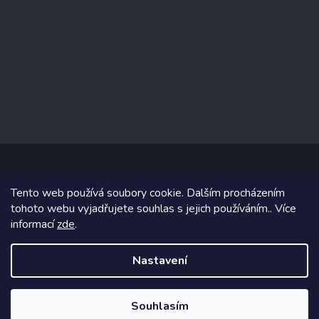
Tento web používá soubory cookie. Dalším procházením
Copyright 2026
www.prizealize.cz
. Všechna práva vyhrazena.
tohoto webu vyjadřujete souhlas s jejich používáním.. Více
informací
zde
.
Grafický návrh vytvořil a na Shoptet implementoval
Tomáš Hlad
&
Shoptetak.cz
.
Nastavení
Vytvořil Shoptet
Souhlasím