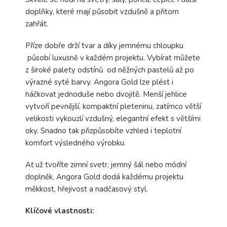
doplňky, které mají působit vzdušně a přitom
zahřát.
Příze dobře drží tvar a díky jemnému chloupku
působí luxusně v každém projektu. Vybírat můžete
z široké palety odstínů od něžných pastelů až po
výrazné syté barvy. Angora Gold lze plést i
háčkovat jednoduše nebo dvojitě. Menší jehlice
vytvoří pevnější, kompaktní pleteninu, zatímco větší
velikosti vykouzlí vzdušný, elegantní efekt s většími
oky. Snadno tak přizpůsobíte vzhled i teplotní
komfort výsledného výrobku.
Ať už tvoříte zimní svetr, jemný šál nebo módní
doplněk, Angora Gold dodá každému projektu
měkkost, hřejivost a nadčasový styl.
Klíčové vlastnosti: