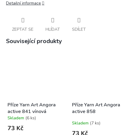
Detailní informace
ZEPTAT SE
HLÍDAT
SDÍLET
Související produkty
Příze Yarn Art Angora
Příze Yarn Art Angora
active 841 vínová
active 858
Skladem
(6 ks)
Průměrné
Skladem
(7 ks)
hodnocení
73 Kč
produktu
73 Kč