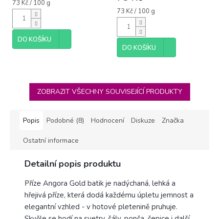
je
Měrná
73 Kč / 100 g
4,0
cena:
Měrná
73 Kč / 100 g
cena:
z
5
hvězdiček.
DO KOŠÍKU
DO KOŠÍKU
ZOBRAZIT VŠECHNY SOUVISEJÍCÍ PRODUKTY
Popis
Podobné (8)
Hodnocení
Diskuze
Značka
Ostatní informace
Detailní popis produktu
Příze Angora Gold batik je nadýchaná, lehká a
hřejivá příze, která dodá každému úpletu jemnost a
elegantní vzhled - v hotové pletenině pruhuje.
Skvěle se hodí na svetry, šály, ponča, čepice i další