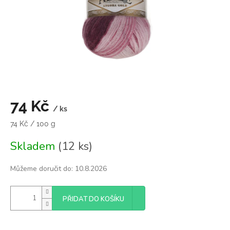
74 Kč
/ ks
Měrná
74 Kč / 100 g
cena:
Skladem
(12 ks)
Můžeme doručit do:
10.8.2026
PŘIDAT DO KOŠÍKU