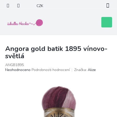
Přejít
CZK
na
obsah
Nákupní
košík
Angora gold batik 1895 vínovo-
světlá
ANGB1895
Průměrné
Neohodnoceno
Podrobnosti hodnocení
Značka:
Alize
hodnocení
produktu
je
0,0
z
5
hvězdiček.