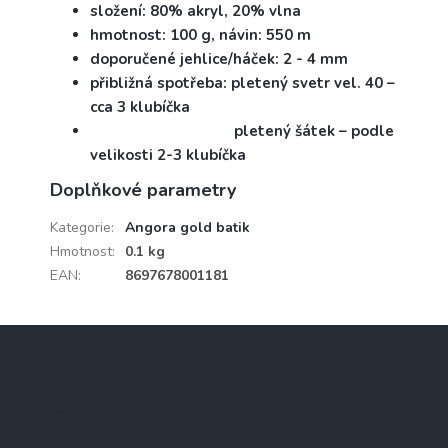
složení: 80% akryl, 20% vlna
hmotnost: 100 g, návin: 550 m
doporučené jehlice/háček: 2 - 4 mm
přibližná spotřeba: pletený svetr vel. 40 –
cca 3 klubíčka
pletený šátek – podle
velikosti 2-3 klubíčka
Doplňkové parametry
Kategorie
:
Angora gold batik
Hmotnost
:
0.1 kg
EAN
:
8697678001181
Z
á
p
a
Informace pro vás
t
í