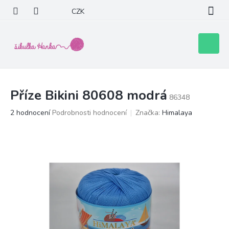
Přejít
CZK
na
obsah
Nákupní
košík
Příze Bikini 80608 modrá
86348
Průměrné
2 hodnocení
Podrobnosti hodnocení
Značka:
Himalaya
hodnocení
produktu
je
5,0
z
5
hvězdiček.