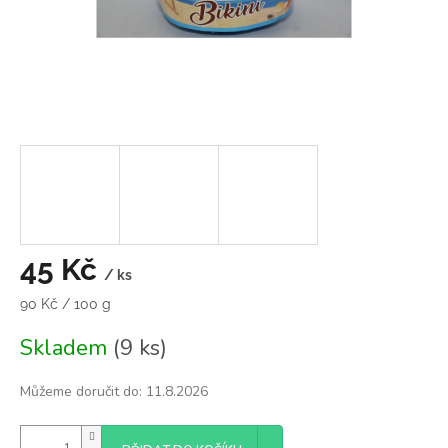
45 Kč
/ ks
Měrná
90 Kč / 100 g
cena:
Skladem
(9 ks)
Můžeme doručit do:
11.8.2026