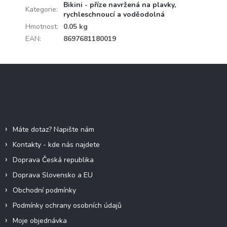
Bikini - příze navržená na plavky,
Kategorie
:
rychleschnoucí a voděodolná
Hmotnost
:
0.05 kg
EAN
:
8697681180019
Z
á
p
a
Informace pro vás
t
í
Máte dotaz? Napište nám
Kontakty - kde nás najdete
Doprava Česká republika
Doprava Slovensko a EU
Obchodní podmínky
Podmínky ochrany osobních údajů
Moje objednávka