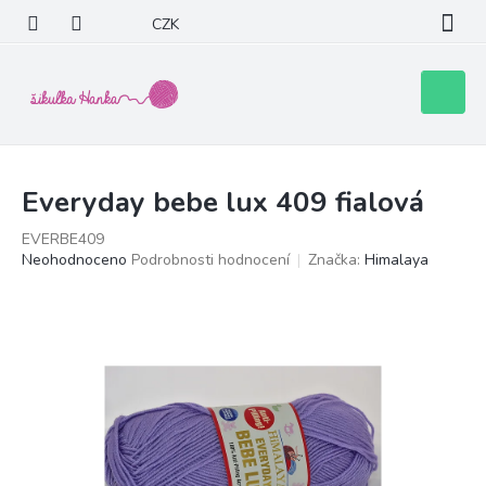
Přejít
CZK
na
obsah
Nákupní
košík
Everyday bebe lux 409 fialová
EVERBE409
Průměrné
Neohodnoceno
Podrobnosti hodnocení
Značka:
Himalaya
hodnocení
produktu
je
0,0
z
5
hvězdiček.