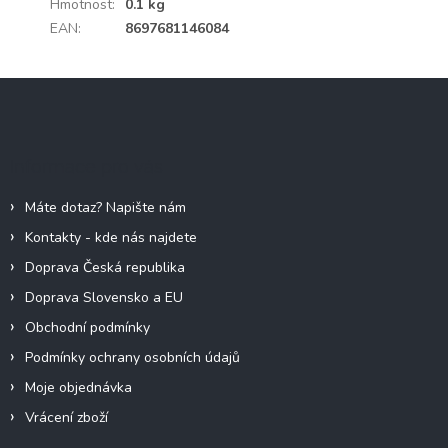
Hmotnost
:
0.1 kg
EAN
:
8697681146084
Z
á
p
a
Informace pro vás
t
í
Máte dotaz? Napište nám
Kontakty - kde nás najdete
Doprava Česká republika
Doprava Slovensko a EU
Obchodní podmínky
Podmínky ochrany osobních údajů
Moje objednávka
Vrácení zboží