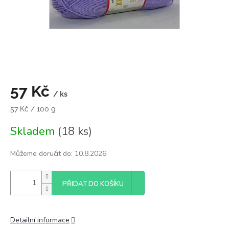
57 Kč
/ ks
Měrná
57 Kč / 100 g
cena:
Skladem
(18 ks)
Můžeme doručit do:
10.8.2026
PŘIDAT DO KOŠÍKU
Detailní informace