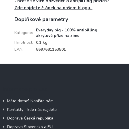
Chcete se více dozvědět o antipilling přízích?
Zde najdete článek na našem blogu.
Doplňkové parametry
Everyday big - 100% antipilling
Kategorie
:
akrylová příze na zimu
Hmotnost
:
0.1 kg
EAN
:
8697681153501
Z
á
p
a
Informace pro vás
t
í
Máte dotaz? Napište nám
Kontakty - kde nás najdete
Doprava Česká republika
Doprava Slovensko a EU