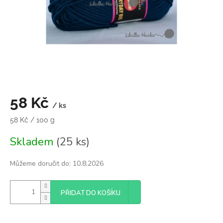
58 Kč
/ ks
Měrná
58 Kč / 100 g
cena:
Skladem
(25 ks)
Můžeme doručit do:
10.8.2026
PŘIDAT DO KOŠÍKU