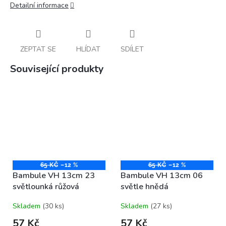
Detailní informace
ZEPTAT SE
HLÍDAT
SDÍLET
Související produkty
65 KČ
–12 %
65 KČ
–12 %
Bambule VH 13cm 23
Bambule VH 13cm 06
světlounká růžová
světle hnědá
Skladem
(30 ks)
Skladem
(27 ks)
57 Kč
57 Kč