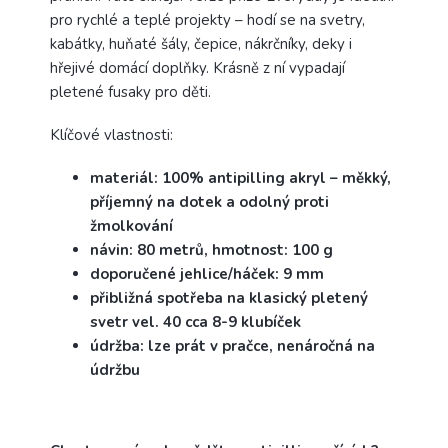
pro rychlé a teplé projekty – hodí se na svetry,
kabátky, huňaté šály, čepice, nákrčníky, deky i
hřejivé domácí doplňky. Krásně z ní vypadají
pletené fusaky pro děti.
Klíčové vlastnosti:
materiál: 100% antipilling akryl – měkký,
příjemný na dotek a odolný proti
žmolkování
návin: 80 metrů, hmotnost: 100 g
doporučené jehlice/háček: 9 mm
přibližná spotřeba na klasický pletený
svetr vel. 40 cca 8-9 klubíček
údržba: lze prát v pračce, nenáročná na
údržbu