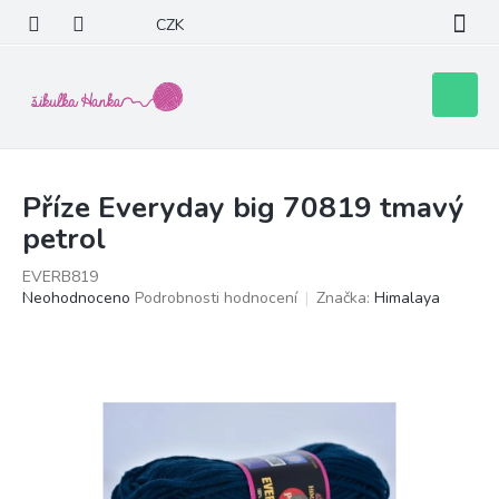
Přejít
CZK
na
obsah
Nákupní
košík
Příze Everyday big 70819 tmavý
petrol
EVERB819
Průměrné
Neohodnoceno
Podrobnosti hodnocení
Značka:
Himalaya
hodnocení
produktu
je
0,0
z
5
hvězdiček.