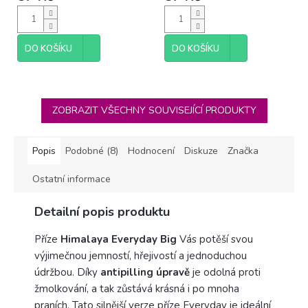
DO KOŠÍKU
DO KOŠÍKU
ZOBRAZIT VŠECHNY SOUVISEJÍCÍ PRODUKTY
Popis
Podobné (8)
Hodnocení
Diskuze
Značka
Ostatní informace
Detailní popis produktu
Příze
Himalaya Everyday Big
Vás potěší svou
výjimečnou jemností, hřejivostí a jednoduchou
údržbou. Díky
antipilling úpravě
je odolná proti
žmolkování, a tak zůstává krásná i po mnoha
praních. Tato silnější verze příze Everyday je ideální