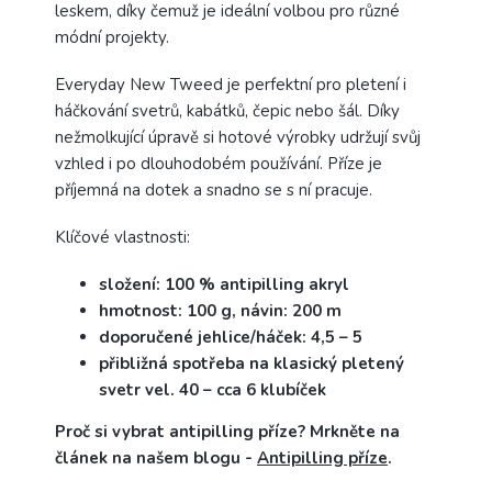
leskem, díky čemuž je ideální volbou pro různé
módní projekty.
Everyday New Tweed je perfektní pro pletení i
háčkování svetrů, kabátků, čepic nebo šál. Díky
nežmolkující úpravě si hotové výrobky udržují svůj
vzhled i po dlouhodobém používání. Příze je
příjemná na dotek a snadno se s ní pracuje.
Klíčové vlastnosti:
složení: 100 % antipilling akryl
hmotnost: 100 g, návin: 200 m
doporučené jehlice/háček: 4,5 – 5
přibližná spotřeba na klasický pletený
svetr vel. 40 – cca 6 klubíček
Proč si vybrat antipilling příze? Mrkněte na
článek na našem blogu -
Antipilling příze
.