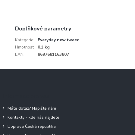
Doplňkové parametry
Kategorie
:
Everyday new tweed
Hmotnost
:
0.1 kg
EAN
:
8697681163807
Z
á
p
a
Informace pro vás
t
í
Máte dotaz? Napište nám
Kontakty - kde nás najdete
Doprava Česká republika