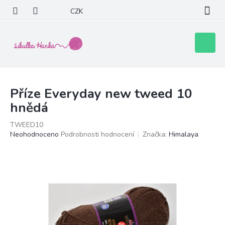
Přejít
CZK
na
obsah
Nákupní
košík
Příze Everyday new tweed 10
hnědá
TWEED10
Průměrné
Neohodnoceno
Podrobnosti hodnocení
Značka:
Himalaya
hodnocení
produktu
je
0,0
z
5
hvězdiček.