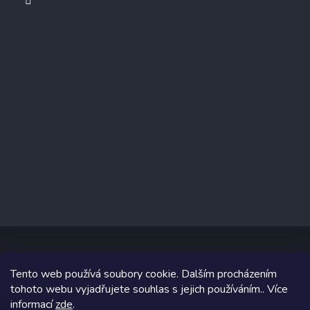
Tento web používá soubory cookie. Dalším procházením
Copyright 2026
www.prizealize.cz
. Všechna práva vyhrazena.
tohoto webu vyjadřujete souhlas s jejich používáním.. Více
informací
zde
.
Grafický návrh vytvořil a na Shoptet implementoval
Tomáš Hlad
&