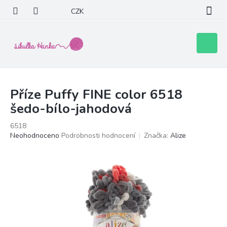
Přejít
CZK
na
obsah
Nákupní
košík
Příze Puffy FINE color 6518
šedo-bílo-jahodová
6518
Průměrné
Neohodnoceno
Podrobnosti hodnocení
Značka:
Alize
hodnocení
produktu
je
0,0
z
5
hvězdiček.