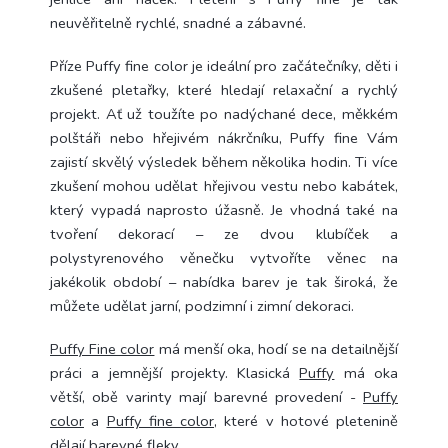
neuvěřitelně rychlé, snadné a zábavné.
Příze Puffy fine color je ideální pro začátečníky, děti i
zkušené pletařky, které hledají relaxační a rychlý
projekt. Ať už toužíte po nadýchané dece, měkkém
polštáři nebo hřejivém nákrčníku, Puffy fine Vám
zajistí skvělý výsledek během několika hodin. Ti více
zkušení mohou udělat hřejivou vestu nebo kabátek,
který vypadá naprosto úžasně. Je vhodná také na
tvoření dekorací – ze dvou klubíček a
polystyrenového věnečku vytvoříte věnec na
jakékolik období – nabídka barev je tak široká, že
můžete udělat jarní, podzimní i zimní dekoraci.
Puffy Fine color
má menší oka, hodí se na detailnější
práci a jemnější projekty. Klasická
Puffy
má oka
větší, obě varinty mají barevné provedení -
Puffy
color
a
Puffy fine color
, které v hotové pletenině
dělají barevné fleky.