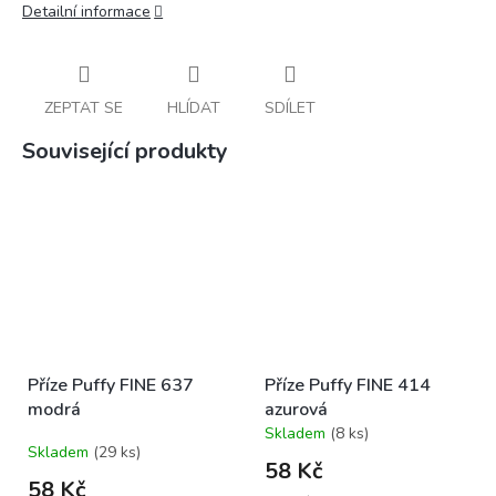
Detailní informace
ZEPTAT SE
HLÍDAT
SDÍLET
Související produkty
Příze Puffy FINE 637
Příze Puffy FINE 414
modrá
azurová
Skladem
(8 ks)
Průměrné
Skladem
(29 ks)
hodnocení
58 Kč
produktu
58 Kč