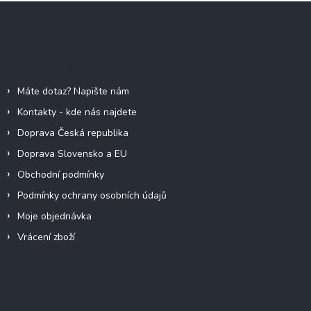
Z
á
p
a
Informace pro vás
t
í
Máte dotaz? Napište nám
Kontakty - kde nás najdete
Doprava Česká republika
Doprava Slovensko a EU
Obchodní podmínky
Podmínky ochrany osobních údajů
Moje objednávka
Vrácení zboží
Odebírat newsletter