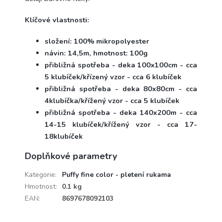
Klíčové vlastnosti:
složení: 100% mikropolyester
návin: 14,5m, hmotnost: 100g
přibližná spotřeba - deka 100x100cm - cca
5 klubíček/křízený vzor - cca 6 klubíček
přibližná spotřeba - deka 80x80cm - cca
4klubíčka/křížený vzor - cca 5 klubíček
přibližná spotřeba - deka 140x200m - cca
14-15 klubíček/křížený vzor - cca 17-
18klubíček
Doplňkové parametry
Kategorie
:
Puffy fine color - pletení rukama
Hmotnost
:
0.1 kg
EAN
:
8697678092103