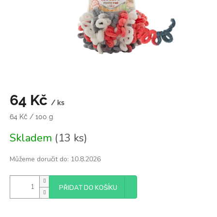
64 Kč
/ ks
Měrná
64 Kč / 100 g
cena:
Skladem
(13 ks)
Můžeme doručit do:
10.8.2026
PŘIDAT DO KOŠÍKU