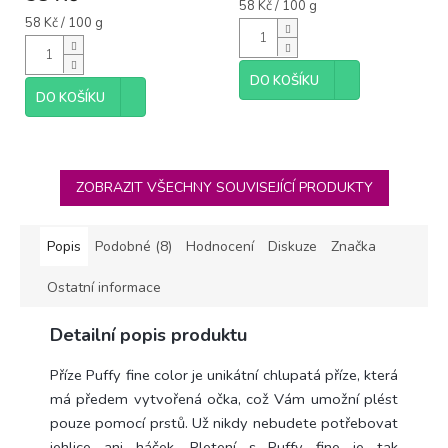
je
Měrná
58 Kč / 100 g
5,0
Měrná
cena:
58 Kč / 100 g
cena:
z
5
hvězdiček.
DO KOŠÍKU
DO KOŠÍKU
ZOBRAZIT VŠECHNY SOUVISEJÍCÍ PRODUKTY
Popis
Podobné (8)
Hodnocení
Diskuze
Značka
Ostatní informace
Detailní popis produktu
Příze Puffy fine color je unikátní chlupatá příze, která
má předem vytvořená očka, což Vám umožní plést
pouze pomocí prstů. Už nikdy nebudete potřebovat
jehlice ani háček. Pletení s Puffy fine je tak