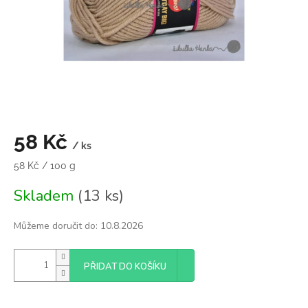
58 Kč
/ ks
Měrná
58 Kč / 100 g
cena:
Skladem
(13 ks)
Můžeme doručit do:
10.8.2026
PŘIDAT DO KOŠÍKU