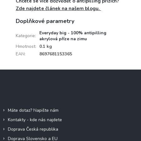
Chcete se více dozvědět o antipilling přízích?
Zde najdete článek na našem blogu.
Doplňkové parametry
Everyday big - 100% antipilling
Kategorie
:
akrylová příze na zimu
Hmotnost
:
0.1 kg
EAN
:
8697681153365
Z
á
p
a
Informace pro vás
t
í
Máte dotaz? Napište nám
Kontakty - kde nás najdete
Doprava Česká republika
Doprava Slovensko a EU