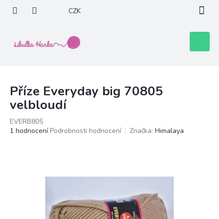
Přejít
CZK
na
obsah
Nákupní
košík
Příze Everyday big 70805
velbloudí
EVERB805
Průměrné
1 hodnocení
Podrobnosti hodnocení
Značka:
Himalaya
hodnocení
produktu
je
5,0
z
5
hvězdiček.