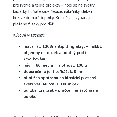
pro rychlé a teplé projekty – hodí se na svetry,
kabátky, huňaté šály, čepice, nákrčníky, deky i
hřejivé domácí doplňky. Krásně z ní vypadají
pletené fusaky pro děti.
Klíčové vlastnosti:
materiál: 100% antipilling akryl – měkký,
příjemný na dotek a odolný proti
žmolkování
návin: 80 metrů, hmotnost: 100 g
doporučené jehlice/háček: 9 mm
přibližná spotřeba na klasický pletený
svetr vel. 40 cca 8-9 klubíček
údržba: lze prát v pračce, nenáročná na
údržbu