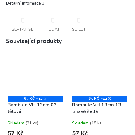
Detailní informace
ZEPTAT SE
HLÍDAT
SDÍLET
Související produkty
65 KČ
–12 %
65 KČ
–12 %
Bambule VH 13cm 03
Bambule VH 13cm 13
tělová
tmavě šedá
Skladem
(21 ks)
Skladem
(18 ks)
57 Kč
57 Kč