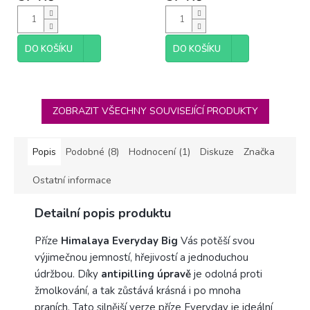
DO KOŠÍKU
DO KOŠÍKU
ZOBRAZIT VŠECHNY SOUVISEJÍCÍ PRODUKTY
Popis
Podobné (8)
Hodnocení (1)
Diskuze
Značka
Ostatní informace
Detailní popis produktu
Příze
Himalaya Everyday Big
Vás potěší svou
výjimečnou jemností, hřejivostí a jednoduchou
údržbou. Díky
antipilling úpravě
je odolná proti
žmolkování, a tak zůstává krásná i po mnoha
praních. Tato silnější verze příze Everyday je ideální