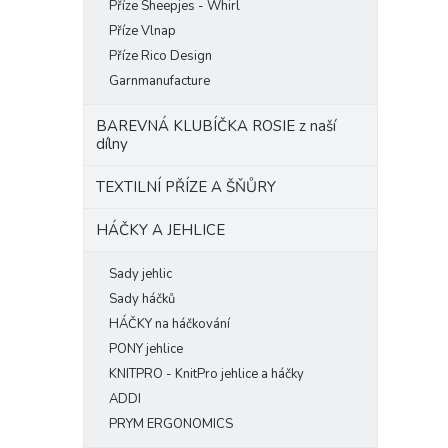
Příze Sheepjes - Whirl
Příze Vlnap
Příze Rico Design
Garnmanufacture
BAREVNÁ KLUBÍČKA ROSIE z naší
dílny
TEXTILNÍ PŘÍZE A ŠŇŮRY
HÁČKY A JEHLICE
Sady jehlic
Sady háčků
HÁČKY na háčkování
PONY jehlice
KNITPRO - KnitPro jehlice a háčky
ADDI
PRYM ERGONOMICS