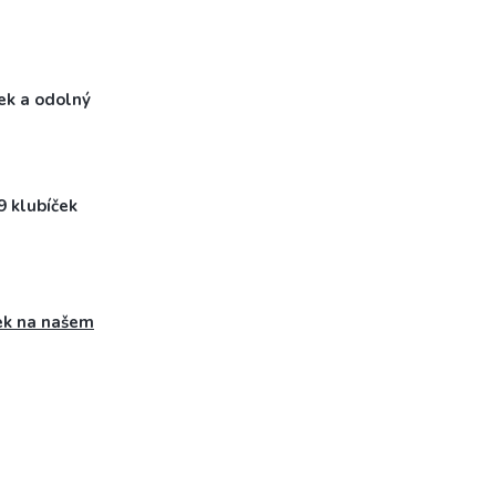
tek a odolný
9 klubíček
ek na našem