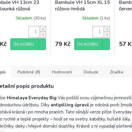
bule VH 13cm 23
Bambule VH 15cm XL 15
Bamb
tlounká růžová
růžovo-hnědá
červe
Skladem
(30 ks)
Skladem
(1 ks)
 Kč
79 Kč
57 K
DO KOŠÍKU
DO KOŠÍKU
pis
Podobné (8)
Hodnocení
Diskuze
Značka
etailní popis produktu
říze
Himalaya Everyday Big
Vás potěší svou výjimečnou jemností, 
dnoduchou údržbou. Díky
antipilling úpravě
je odolná proti žmolk
stává krásná i po mnoha praních. Tato silnější verze příze Everyday 
o rychlé a teplé projekty – hodí se na svetry, kabátky, huňaté šály,
krčníky, deky i hřejivé domácí doplňky. Krásně z ní vypadají pleten