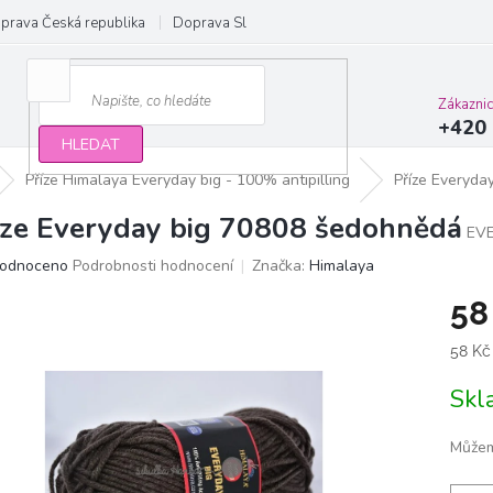
prava Česká republika
Doprava Slovensko a EU
Obchodní podmínky
Zákazni
+420 
HLEDAT
Příze Himalaya Everyday big - 100% antipilling
Příze Everyda
íze Everyday big 70808 šedohnědá
EV
ěrné
odnoceno
Podrobnosti hodnocení
Značka:
Himalaya
ocení
58
ktu
Měrn
58 Kč
cena:
Sk
iček.
Můžem