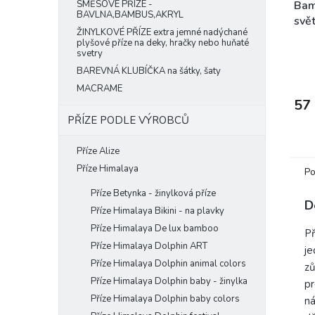
SMĚSOVÉ PŘÍZE -
Bam
BAVLNA,BAMBUS,AKRYL
svě
ŽINYLKOVÉ PŘÍZE extra jemné nadýchané
plyšové příze na deky, hračky nebo huňaté
svetry
BAREVNÁ KLUBÍČKA na šátky, šaty
MACRAME
57
PŘÍZE PODLE VÝROBCŮ
Příze Alize
Příze Himalaya
Po
Příze Betynka - žinylková příze
D
Příze Himalaya Bikini - na plavky
Příze Himalaya De lux bamboo
P
Příze Himalaya Dolphin ART
je
Příze Himalaya Dolphin animal colors
zů
Příze Himalaya Dolphin baby - žinylka
pr
Příze Himalaya Dolphin baby colors
ná