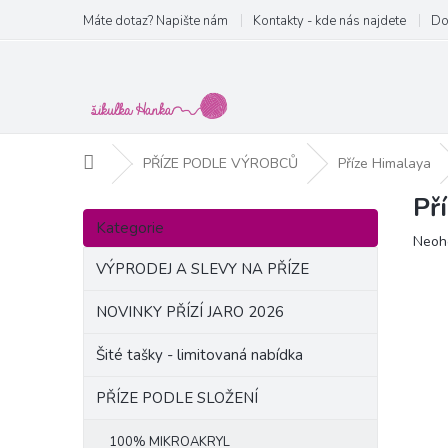
Přejít
Máte dotaz? Napište nám
Kontakty - kde nás najdete
Do
na
obsah
Domů
PŘÍZE PODLE VÝROBCŮ
Příze Himalaya
Př
P
Přeskočit
o
Kategorie
kategorie
Prům
Neoh
s
hodn
t
VÝPRODEJ A SLEVY NA PŘÍZE
produ
r
je
a
NOVINKY PŘÍZÍ JARO 2026
0,0
n
z
Šité tašky - limitovaná nabídka
5
n
hvězd
í
PŘÍZE PODLE SLOŽENÍ
p
a
100% MIKROAKRYL
n