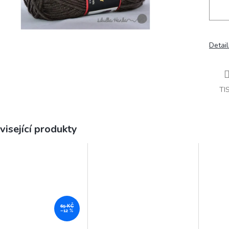
Detail
TI
visející produkty
65 KČ
–12 %