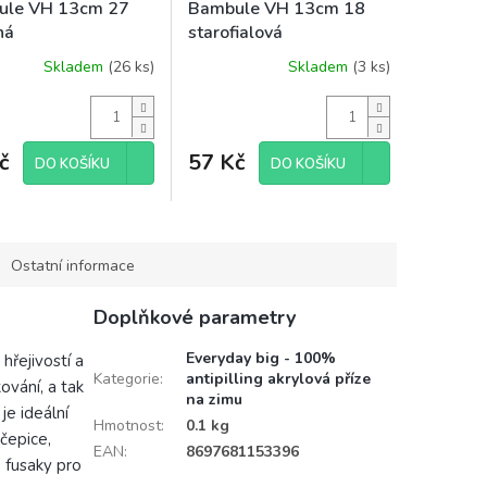
ule VH 13cm 27
Bambule VH 13cm 18
ná
starofialová
Skladem
(26 ks)
Skladem
(3 ks)
č
57 Kč
DO KOŠÍKU
DO KOŠÍKU
Ostatní informace
Doplňkové parametry
Everyday big - 100%
hřejivostí a
Kategorie
:
antipilling akrylová příze
ování, a tak
na zimu
je ideální
Hmotnost
:
0.1 kg
 čepice,
EAN
:
8697681153396
é fusaky pro