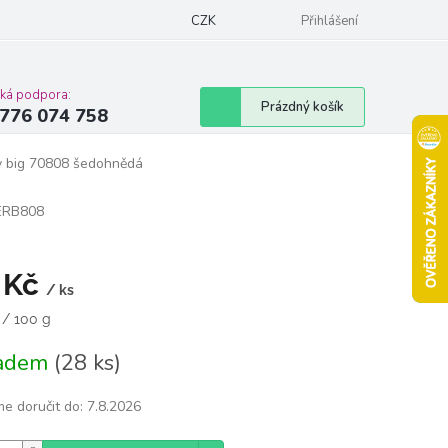
Podmínky ochrany osobních údajů
CZK
Moje objednávka
Přihlášení
Vrácení zbož
cká podpora:
Nákupní
Prázdný košík
776 074 758
košík
y big 70808 šedohnědá
ERB808
 Kč
/ ks
á
 / 100 g
ladem
(28 ks)
e doručit do:
7.8.2026