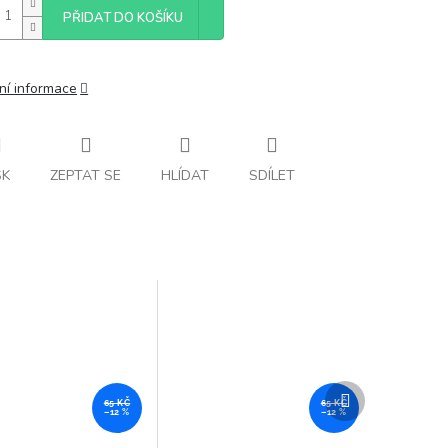
PŘIDAT DO KOŠÍKU
ní informace
SK
ZEPTAT SE
HLÍDAT
SDÍLET
Další
65 KČ
65 KČ
produkt
–12 %
–12 %