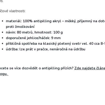
ti.
íčové vlastnosti:
materiál: 100% antipilling akryl – měkký, příjemný na do
proti žmolkování
návin: 80 metrů, hmotnost: 100 g
doporučené jehlice/háček: 9 mm
přibližná spotřeba na klasický pletený svetr vel. 40 cca 8-
údržba: lze prát v pračce, nenáročná na údržbu
cete se více dozvědět o antipilling přízích?
Zde najdete člán
logu.