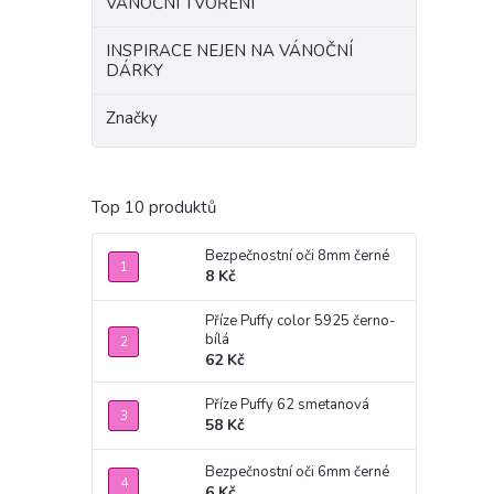
VÁNOČNÍ TVOŘENÍ
INSPIRACE NEJEN NA VÁNOČNÍ
DÁRKY
Značky
Top 10 produktů
Bezpečnostní oči 8mm černé
8 Kč
Příze Puffy color 5925 černo-
bílá
62 Kč
Příze Puffy 62 smetanová
58 Kč
Bezpečnostní oči 6mm černé
6 Kč