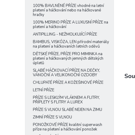
e
100% BAVLNĚNÉ PŘÍZE vhodné na letní
pletení a háčkování nebo na háčkované
l
hračky
100% MERINO PŘÍZE A LUXUSNÍ PŘÍZE na
pletení a háčkování
ANTIPILLING - NEŽMOLKUJÍCÍ PŘÍZE
BAMBUS, VISKÓZA, LEN přírodní materiály
na pletení a háčkovaních letních oděvů
DĚTSKÉ PŘÍZE, PŘÍZE PRO MIMINKA na
pletení a háčkovaných jemných dětských
úpletů
SLABÉ HÁČKOVACÍ PŘÍZE NA DEČKY,
Sou
VÁNOČNÍ A VELIKONOČNÍ OZDOBY
CHLUPATÉ PŘÍZE A KOŽEŠINOVÉ PŘÍZE
LETNÍ PŘÍZE
PŘÍZE S LESKLÝM VLÁKNEM A FLITRY,
PŘÍPLETY S FLITRY A LUREX
PŘÍZE S VLNOU SLABÉ NEJEN NA ZIMU
ZIMNÍ PŘÍZE S VLNOU
PONOŽKOVÉ PŘÍZE kvalitní superwash
příze na pletení a háčkování ponožek