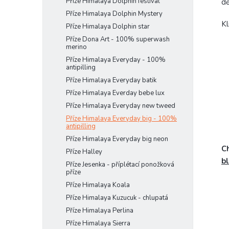
Příze Himalaya Dolphin festival
dě
Příze Himalaya Dolphin Mystery
Kl
Příze Himalaya Dolphin star
Příze Dona Art - 100% superwash
merino
Příze Himalaya Everyday - 100%
antipilling
Příze Himalaya Everyday batik
Příze Himalaya Everday bebe lux
Příze Himalaya Everyday new tweed
Příze Himalaya Everyday big - 100%
antipilling
Příze Himalaya Everyday big neon
Ch
Příze Halley
b
Příze Jesenka - příplétací ponožková
příze
Příze Himalaya Koala
Příze Himalaya Kuzucuk - chlupatá
Příze Himalaya Perlina
Příze Himalaya Sierra