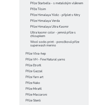
Příze Starbella - s metalickým vláknem
Příže Tilsim
Příze Himalaya Yildiz - příplet s flitry
Příze Himalaya Verda
Příze Himalaya Ultra Kasmir
Ultra kasmir color - jemná příze s
chloupkem
Wool socks print - ponožková příze
superwash merino
Příze Vlna-hep
Příze VH - Fine Natural yarns
Příze Etrofil
Příze Gazzal
Příze Yarn art
Příze Nako
Příze Mirafil
Příze Maccaroni
Příze Stenli