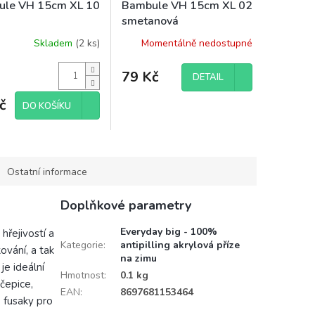
ule VH 15cm XL 10
Bambule VH 15cm XL 02
smetanová
Skladem
(2 ks)
Momentálně nedostupné
79 Kč
DETAIL
č
DO KOŠÍKU
Ostatní informace
Doplňkové parametry
Everyday big - 100%
hřejivostí a
Kategorie
:
antipilling akrylová příze
ování, a tak
na zimu
je ideální
Hmotnost
:
0.1 kg
 čepice,
EAN
:
8697681153464
é fusaky pro