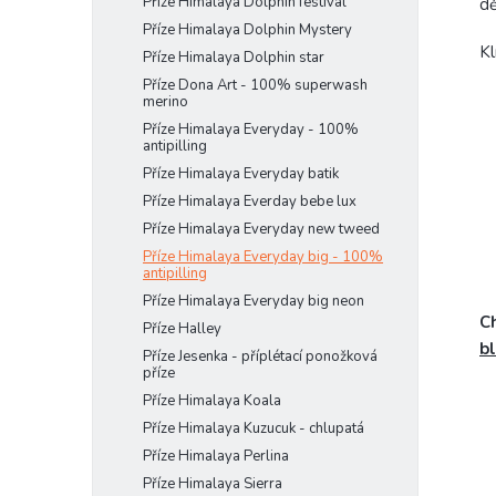
Příze Himalaya Dolphin festival
dě
Příze Himalaya Dolphin Mystery
Kl
Příze Himalaya Dolphin star
Příze Dona Art - 100% superwash
merino
Příze Himalaya Everyday - 100%
antipilling
Příze Himalaya Everyday batik
Příze Himalaya Everday bebe lux
Příze Himalaya Everyday new tweed
Příze Himalaya Everyday big - 100%
antipilling
Příze Himalaya Everyday big neon
Ch
Příze Halley
b
Příze Jesenka - příplétací ponožková
příze
Příze Himalaya Koala
Příze Himalaya Kuzucuk - chlupatá
Příze Himalaya Perlina
Příze Himalaya Sierra