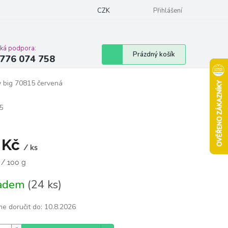
Podmínky ochrany osobních údajů
CZK
Moje objednávka
Přihlášení
Vrácení zbož
cká podpora:
Nákupní
Prázdný košík
776 074 758
košík
y big 70815 červená
5
 Kč
/ ks
á
 / 100 g
ladem
(24 ks)
e doručit do:
10.8.2026