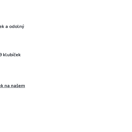
tek a odolný
9 klubíček
ek na našem