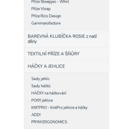
Příze Sheepjes - Whirl
Příze Vlnap
Příze Rico Design
Garnmanufacture
BAREVNÁ KLUBÍČKA ROSIE z naší
dílny
TEXTILNÍ PŘÍZE A ŠŇŮRY
HÁČKY A JEHLICE
Sady jehlic
Sady háčků
HÁČKY na háčkování
PONY jehlice
KNITPRO - KnitPro jehlice a háčky
ADDI
PRYM ERGONOMICS