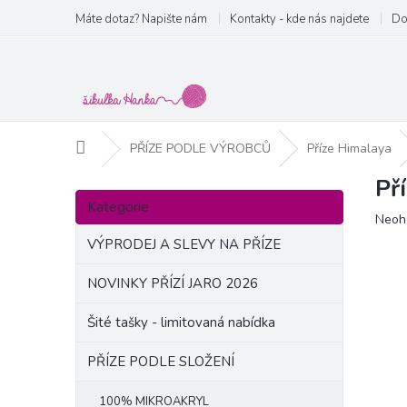
Přejít
Máte dotaz? Napište nám
Kontakty - kde nás najdete
Do
na
obsah
Domů
PŘÍZE PODLE VÝROBCŮ
Příze Himalaya
Př
P
Přeskočit
o
Kategorie
kategorie
Prům
Neoh
s
hodn
t
VÝPRODEJ A SLEVY NA PŘÍZE
produ
r
je
a
NOVINKY PŘÍZÍ JARO 2026
0,0
n
z
Šité tašky - limitovaná nabídka
5
n
hvězd
í
PŘÍZE PODLE SLOŽENÍ
p
a
100% MIKROAKRYL
n