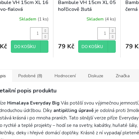
bule VH 15cm XL 16
Bambule VH 15cm XL 05
Bamb
vo-fialová
hořčicově žlutá
černá
Skladem
(1 ks)
Skladem
(4 ks)
 Kč
79 Kč
79 K
DO KOŠÍKU
DO KOŠÍKU
pis
Podobné (8)
Hodnocení
Diskuze
Značka
etailní popis produktu
říze
Himalaya Everyday Big
Vás potěší svou výjimečnou jemností, 
dnoduchou údržbou. Díky
antipilling úpravě
je odolná proti žmolk
stává krásná i po mnoha praních. Tato silnější verze příze Everyday 
o rychlé a teplé projekty – hodí se na svetry, kabátky, huňaté šály,
krčníky, deky i hřejivé domácí doplňky. Krásně z ní vypadají pleten