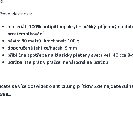
ti.
íčové vlastnosti:
materiál: 100% antipilling akryl – měkký, příjemný na do
proti žmolkování
návin: 80 metrů, hmotnost: 100 g
doporučené jehlice/háček: 9 mm
přibližná spotřeba na klasický pletený svetr vel. 40 cca 8-
údržba: lze prát v pračce, nenáročná na údržbu
cete se více dozvědět o antipilling přízích?
Zde najdete člán
logu.