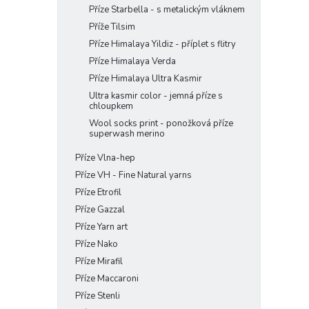
Příze Starbella - s metalickým vláknem
Příže Tilsim
Příze Himalaya Yildiz - příplet s flitry
Příze Himalaya Verda
Příze Himalaya Ultra Kasmir
Ultra kasmir color - jemná příze s
chloupkem
Wool socks print - ponožková příze
superwash merino
Příze Vlna-hep
Příze VH - Fine Natural yarns
Příze Etrofil
Příze Gazzal
Příze Yarn art
Příze Nako
Příze Mirafil
Příze Maccaroni
Příze Stenli