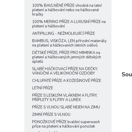
e
100% BAVLNĚNÉ PŘÍZE vhodné na letní
pletení a háčkování nebo na háčkované
l
hračky
100% MERINO PŘÍZE A LUXUSNÍ PŘÍZE na
pletení a háčkování
ANTIPILLING - NEŽMOLKUJÍCÍ PŘÍZE
BAMBUS, VISKÓZA, LEN přírodní materiály
na pletení a háčkovaních letních oděvů
DĚTSKÉ PŘÍZE, PŘÍZE PRO MIMINKA na
pletení a háčkovaných jemných dětských
úpletů
SLABÉ HÁČKOVACÍ PŘÍZE NA DEČKY,
Sou
VÁNOČNÍ A VELIKONOČNÍ OZDOBY
CHLUPATÉ PŘÍZE A KOŽEŠINOVÉ PŘÍZE
LETNÍ PŘÍZE
PŘÍZE S LESKLÝM VLÁKNEM A FLITRY,
PŘÍPLETY S FLITRY A LUREX
PŘÍZE S VLNOU SLABÉ NEJEN NA ZIMU
ZIMNÍ PŘÍZE S VLNOU
PONOŽKOVÉ PŘÍZE kvalitní superwash
příze na pletení a háčkování ponožek