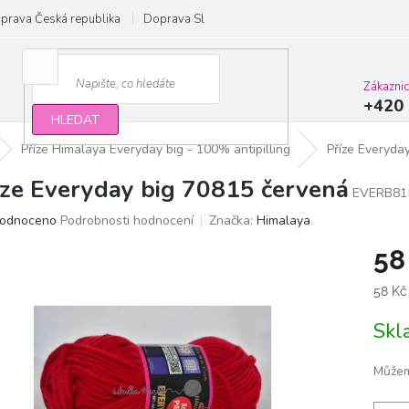
prava Česká republika
Doprava Slovensko a EU
Obchodní podmínky
Zákazni
+420 
HLEDAT
Příze Himalaya Everyday big - 100% antipilling
Příze Everyda
íze Everyday big 70815 červená
EVERB81
ěrné
odnoceno
Podrobnosti hodnocení
Značka:
Himalaya
ocení
58
ktu
Měrn
58 Kč
cena:
Sk
iček.
Můžem