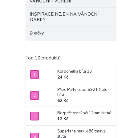
VÁNOČNÍ TVOŘENÍ
INSPIRACE NEJEN NA VÁNOČNÍ
DÁRKY
Značky
Top 10 produktů
Kordonetka bílá 30
24 Kč
Příze Puffy color 5921 žluto-
bílá
62 Kč
Bezpečnostní oči 12mm černé
12 Kč
Superlana maxi 488 tmavší
žlutá