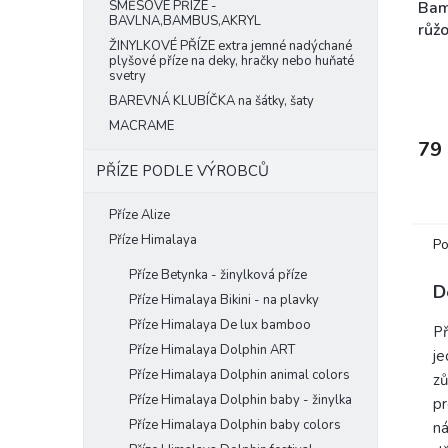
SMĚSOVÉ PŘÍZE -
Bam
BAVLNA,BAMBUS,AKRYL
růžo
ŽINYLKOVÉ PŘÍZE extra jemné nadýchané
plyšové příze na deky, hračky nebo huňaté
svetry
BAREVNÁ KLUBÍČKA na šátky, šaty
MACRAME
79
PŘÍZE PODLE VÝROBCŮ
Příze Alize
Příze Himalaya
Po
Příze Betynka - žinylková příze
D
Příze Himalaya Bikini - na plavky
Příze Himalaya De lux bamboo
P
Příze Himalaya Dolphin ART
je
Příze Himalaya Dolphin animal colors
zů
Příze Himalaya Dolphin baby - žinylka
pr
Příze Himalaya Dolphin baby colors
ná