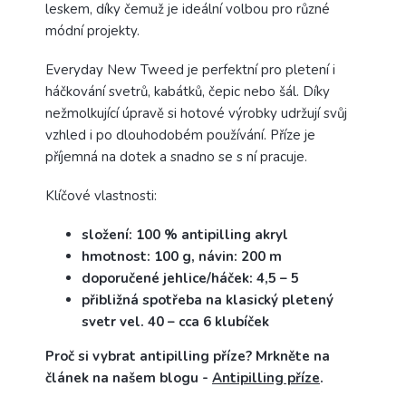
leskem, díky čemuž je ideální volbou pro různé
módní projekty.
Everyday New Tweed je perfektní pro pletení i
háčkování svetrů, kabátků, čepic nebo šál. Díky
nežmolkující úpravě si hotové výrobky udržují svůj
vzhled i po dlouhodobém používání. Příze je
příjemná na dotek a snadno se s ní pracuje.
Klíčové vlastnosti:
složení: 100 % antipilling akryl
hmotnost: 100 g, návin: 200 m
doporučené jehlice/háček: 4,5 – 5
přibližná spotřeba na klasický pletený
svetr vel. 40 – cca 6 klubíček
Proč si vybrat antipilling příze? Mrkněte na
článek na našem blogu -
Antipilling příze
.