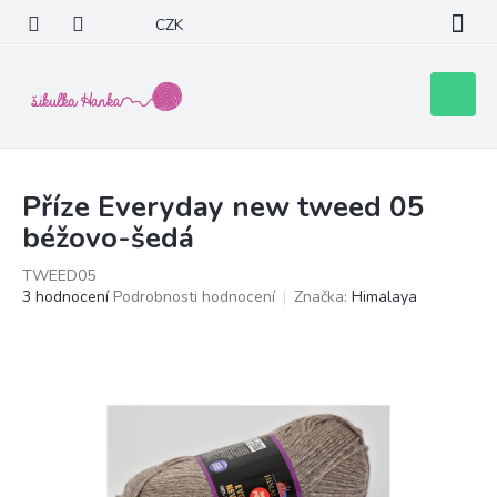
Přejít
CZK
na
obsah
Nákupní
košík
Příze Everyday new tweed 05
béžovo-šedá
TWEED05
Průměrné
3 hodnocení
Podrobnosti hodnocení
Značka:
Himalaya
hodnocení
produktu
je
5,0
z
5
hvězdiček.