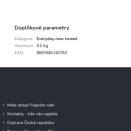
Doplňkové parametry
Kategorie
:
Everyday new tweed
Hmotnost
:
0.1 kg
EAN
:
8697681163753
Z
á
p
a
Informace pro vás
t
í
Máte dotaz? Napište nám
Kontakty - kde nás najdete
Doprava Česká republika